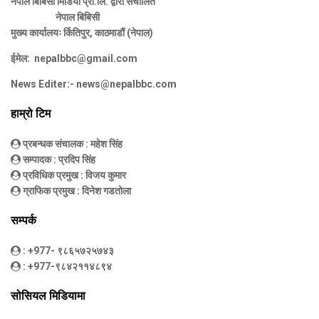
नेपाल बिबिसी मिडिया प्रा.लि. द्वारा संचालित
नेपाल बिबिसी
मुख्य कार्यालयः र्कितिपुर, काठमाडौं (नेपाल)
ईमेल:
nepalbbc@gmail.com
News Editer:-
news@nepalbbc.com
हाम्रो टिम
प्रबन्धक संचालक
: महेश सिंह
सम्पादक
: प्रदिप सिंह
प्रविधिक प्रमुख
: विजय कुमार
ग्राफिक प्रमुख
: दिनेश गडतोला
सम्पर्क
: +977- ९८६५७२५७४३
: +977-९८४२११४८९४
सोसियल मिडियामा