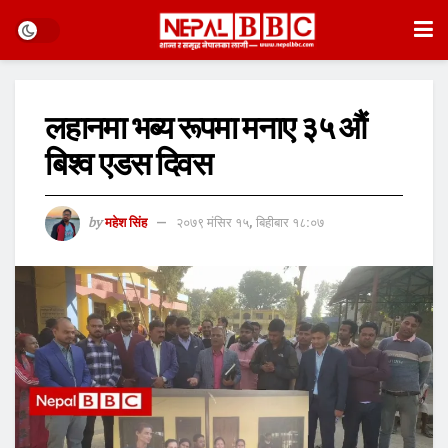
लहानमा भब्य रूपमा मनाए ३५ औं
बिश्व एडस दिवस
by
महेश सिंह
२०७९ मंसिर १५, बिहीबार १८:०७