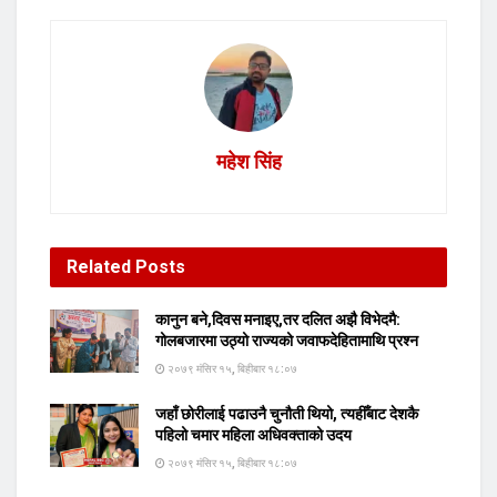
महेश सिंह
Related
Posts
कानुन बने,दिवस मनाइए,तर दलित अझै विभेदमै:
गोलबजारमा उठ्यो राज्यको जवाफदेहितामाथि प्रश्न
२०७९ मंसिर १५, बिहीबार १८:०७
जहाँ छोरीलाई पढाउनै चुनौती थियो, त्यहीँबाट देशकै
पहिलो चमार महिला अधिवक्ताको उदय
२०७९ मंसिर १५, बिहीबार १८:०७