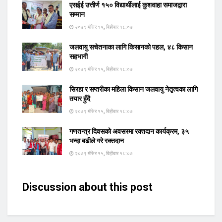
एसईई उत्तीर्ण १५० विद्यार्थीलाई कुशवाहा समाजद्वारा
सम्मान
२०७९ मंसिर १५, बिहीबार १८:०७
जलवायु सचेतनाका लागि किसानको पहल, ४८ किसान
सहभागी
२०७९ मंसिर १५, बिहीबार १८:०७
सिरहा र सप्तरीका महिला किसान जलवायु नेतृत्वका लागि
तयार हुँदै
२०७९ मंसिर १५, बिहीबार १८:०७
गणतन्त्र दिवसको अवसरमा रक्तदान कार्यक्रम, ३५
भन्दा बढीले गरे रक्तदान
२०७९ मंसिर १५, बिहीबार १८:०७
Discussion about this post