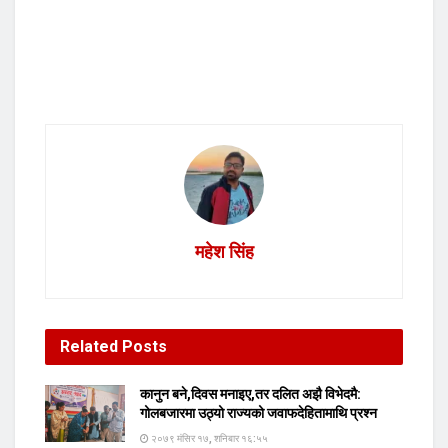
महेश सिंह
Related
Posts
कानुन बने,दिवस मनाइए,तर दलित अझै विभेदमै:
गोलबजारमा उठ्यो राज्यको जवाफदेहितामाथि प्रश्न
२०७९ मंसिर १७, शनिबार १६:५५