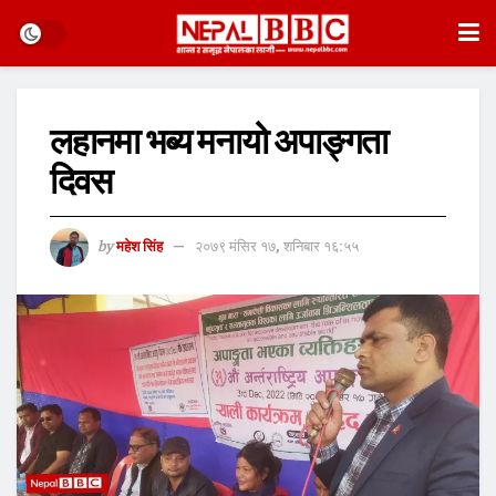
लहानमा भब्य मनायो अपाङ्गता
दिवस
by
महेश सिंह
२०७९ मंसिर १७, शनिबार १६:५५