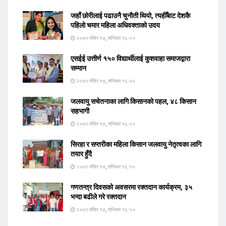
जहाँ छोरीलाई पढाउनै चुनौती थियो, त्यहीँबाट देशकै
पहिलो चमार महिला अधिवक्ताको उदय
२०७९ मंसिर १७, शनिबार १६:५५
एसईई उत्तीर्ण १५० विद्यार्थीलाई कुशवाहा समाजद्वारा
सम्मान
२०७९ मंसिर १७, शनिबार १६:५५
जलवायु सचेतनाका लागि किसानको पहल, ४८ किसान
सहभागी
२०७९ मंसिर १७, शनिबार १६:५५
सिरहा र सप्तरीका महिला किसान जलवायु नेतृत्वका लागि
तयार हुँदै
२०७९ मंसिर १७, शनिबार १६:५५
गणतन्त्र दिवसको अवसरमा रक्तदान कार्यक्रम, ३५
भन्दा बढीले गरे रक्तदान
२०७९ मंसिर १७, शनिबार १६:५५