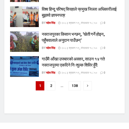
विश्व हिन्दू परिषद् सिरहाले प्रमुख जिल्ला अधिकारीलाई
बुझायो ज्ञापनपत्र
BY
महेश सिंह
२०८३ श्रावण १९, मंगलवार १८:५०
0
नवराजपुरका किसान भन्छन्, ‘खेती गर्ने होइन,
पहुँचवालाले अनुदान पाउँछन्’
BY
महेश सिंह
२०८३ श्रावण १९, मंगलवार १८:५०
0
गाउँमै आँखा उपचारको अवसर, साउन १४ गते
नवराजपुरमा एकदिने निःशुल्क शिविर हुँदै
BY
महेश सिंह
२०८३ श्रावण १९, मंगलवार १८:५०
0
1
2
…
138