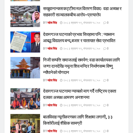
सखुवानान्कारकट्टीमा मल वितरण विवादः वडा अध्यक्ष र
सहकारी सञ्चालकबीच आरोप–प्रत्यारोप
BY
महेश सिंह
२०८३ श्रावण १९, मंगलवार १८:५०
0
देवानगञ्ज घटनाको प्रभाव सिरहामा पनि : प्याब्सन
आबद्ध विद्यालय बन्द,बजार र यातायात सेवा प्रभावित
BY
महेश सिंह
२०८३ श्रावण १९, मंगलवार १८:५०
0
निजी सम्पत्ति समाजलाई समर्पण: वडा कार्यालयका लागि
जग्गा दानदेखि नमूना शिव मन्दिर निर्माणसम्म विष्णु
न्यौपानेको योगदान
BY
महेश सिंह
२०८३ श्रावण १९, मंगलवार १८:५०
0
देवानगञ्ज घटनामा न्यायको माग गर्दै राष्ट्रिय एकता
दलका अध्यक्ष आमरण अनशनमा
BY
महेश सिंह
२०८३ श्रावण १९, मंगलवार १८:५०
0
बालविवाह न्यूनीकरणका लागि शिक्षामा लगानी, ३३
किशोरीलाई शैक्षिक सामग्री
BY
महेश सिंह
२०८३ श्रावण १९, मंगलवार १८:५०
0