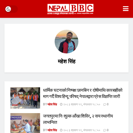
महेश सिंह
धार्मिक घटनाको निष्पक्ष छानबिन र दोषीमाथि कारबाहीको
माग गर्दै विश्व हिन्दू परिषद् नेपालद्वारा प्रेस विज्ञप्ति जारी
BY
महेश सिंह
२०८३ श्रावण १९, मंगलवार १८:५०
0
जगतपुरमा निःशुल्क आँखा शिविर, २ सय स्थानीय
लाभान्वित
BY
महेश सिंह
२०८३ श्रावण १९, मंगलवार १८:५०
0