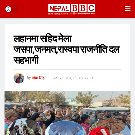
लहानमा सहिद मेला
जसपा,जनमत,रास्वपा राजनीति दल
सहभागी
by
महेश सिंह
२०८२ माघ ५, सोमबार २२:५०