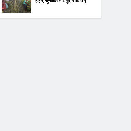
होइन, पहुँचवालाले अनुदान पाउँछन्’