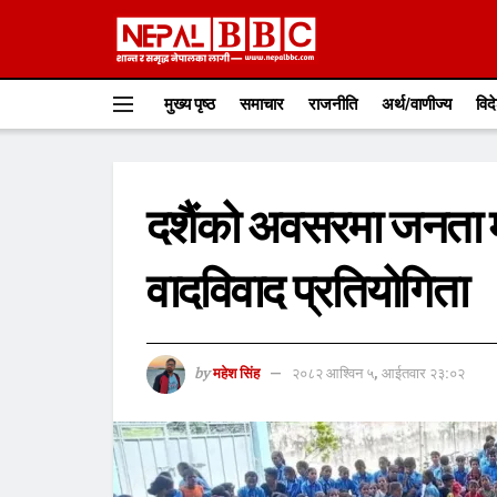
मुख्य पृष्ठ
समाचार
राजनीति
अर्थ/वाणीज्य
विद
दशैंको अवसरमा जनता म
वादविवाद प्रतियोगिता
by
महेश सिंह
२०८२ आश्विन ५, आईतवार २३:०२