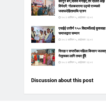
कानुन बने,दिवस मनाइए,तर दलित अझै
विभेदमै: गोलबजारमा उठ्यो राज्यको
जवाफदेहितामाथि प्रश्न
२०८२ आश्विन ५, आईतवार २३:०२
एसईई उत्तीर्ण १५० विद्यार्थीलाई कुशवाहा
समाजद्वारा सम्मान
२०८२ आश्विन ५, आईतवार २३:०२
सिरहा र सप्तरीका महिला किसान जलवाय
नेतृत्वका लागि तयार हुँदै
२०८२ आश्विन ५, आईतवार २३:०२
Discussion about this post