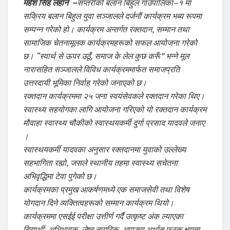
महेश सिंह लहान –
सप्तरीको बलान बिहुल गाउँपालिका–१ मा
सक्रिय बलान बिहुल युवा सञ्जालले दर्जनौं कार्यक्रम भब्य रूपमा
सम्पन्न गरेको हो। कार्यक्रम अन्तर्गत रक्तदान, सम्मान तथा
सामाजिक चेतनामूलक कार्यक्रमहरूको सफल आयोजना गरेको
छ। “स्वार्थ से ऊपर उठूँ, समाज के लेल कुछ करूँ” भन्ने मूल
नारासहित सञ्जालले विविध कार्यक्रममार्फत समाजप्रति
उत्तरदायी भूमिका निर्वाह गरेको जनाएको छ।
रक्तदान कार्यक्रममा २५ जना स्वयंसेवकले रक्तदान गरेका थिए।
स्वास्थ्य सहयोगका लागि आयोजना गरिएको यो रक्तदान कार्यक्रम
मौवाहा स्वास्थ्य चौकीको स्वास्थयकर्मी दुर्गा प्रसाद यादवले जनाए
।
स्वास्थयकर्मी यादवका अनुसार रक्तदानमा युवाको उल्लेख्य
सहभागिता रह्यो, जसले स्थानीय तहमा स्वास्थ्य सचेतना
अभिवृद्धिमा टेवा पुगेको छ।
कार्यक्रमका प्रमुख आकर्षणमध्ये एक समाजसेवी तथा विशेष
योगदान दिने व्यक्तित्वहरूको सम्मान कार्यक्रम थियो।
कार्यक्रममा एसईई परीक्षा उत्तीर्ण गर्दै उत्कृष्ट अंक ल्याएका
विद्यार्थी, अभिभावक, जेष्ठ नागरिक, अपाङ्ग अर्थात् फरक क्षमता