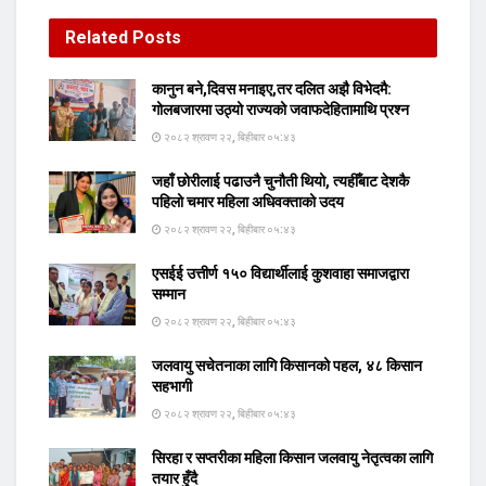
Related
Posts
कानुन बने,दिवस मनाइए,तर दलित अझै विभेदमै:
गोलबजारमा उठ्यो राज्यको जवाफदेहितामाथि प्रश्न
२०८२ श्रावण २२, बिहीबार ०५:४३
जहाँ छोरीलाई पढाउनै चुनौती थियो, त्यहीँबाट देशकै
पहिलो चमार महिला अधिवक्ताको उदय
२०८२ श्रावण २२, बिहीबार ०५:४३
एसईई उत्तीर्ण १५० विद्यार्थीलाई कुशवाहा समाजद्वारा
सम्मान
२०८२ श्रावण २२, बिहीबार ०५:४३
जलवायु सचेतनाका लागि किसानको पहल, ४८ किसान
सहभागी
२०८२ श्रावण २२, बिहीबार ०५:४३
सिरहा र सप्तरीका महिला किसान जलवायु नेतृत्वका लागि
तयार हुँदै