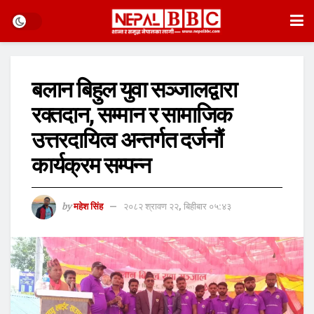
बलान बिहुल युवा सञ्जालद्वारा
रक्तदान, सम्मान र सामाजिक
उत्तरदायित्व अन्तर्गत दर्जनौं
कार्यक्रम सम्पन्न
by
महेश सिंह
२०८२ श्रावण २२, बिहीबार ०५:४३