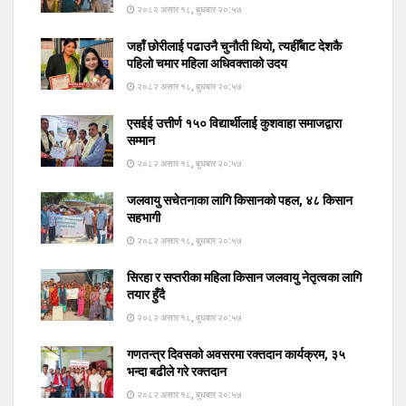
२०८२ असार १८, बुधबार २०:५७
जहाँ छोरीलाई पढाउनै चुनौती थियो, त्यहीँबाट देशकै
पहिलो चमार महिला अधिवक्ताको उदय
२०८२ असार १८, बुधबार २०:५७
एसईई उत्तीर्ण १५० विद्यार्थीलाई कुशवाहा समाजद्वारा
सम्मान
२०८२ असार १८, बुधबार २०:५७
जलवायु सचेतनाका लागि किसानको पहल, ४८ किसान
सहभागी
२०८२ असार १८, बुधबार २०:५७
सिरहा र सप्तरीका महिला किसान जलवायु नेतृत्वका लागि
तयार हुँदै
२०८२ असार १८, बुधबार २०:५७
गणतन्त्र दिवसको अवसरमा रक्तदान कार्यक्रम, ३५
भन्दा बढीले गरे रक्तदान
२०८२ असार १८, बुधबार २०:५७