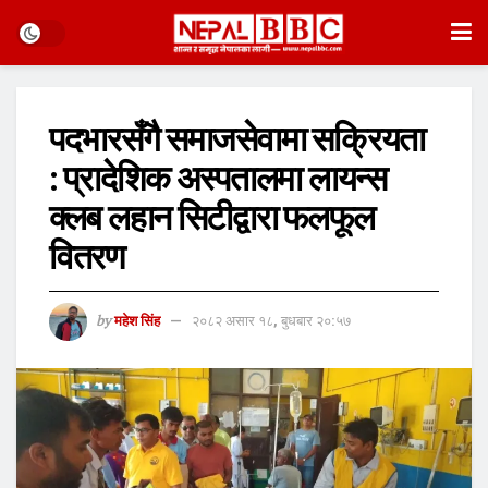
पदभारसँगै समाजसेवामा सक्रियता
: प्रादेशिक अस्पतालमा लायन्स
क्लब लहान सिटीद्वारा फलफूल
वितरण
by
महेश सिंह
२०८२ असार १८, बुधबार २०:५७