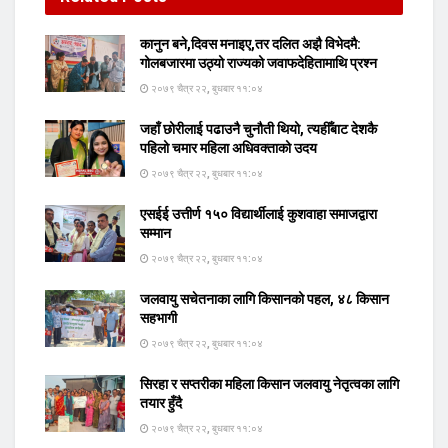
कानुन बने,दिवस मनाइए,तर दलित अझै विभेदमै:
गोलबजारमा उठ्यो राज्यको जवाफदेहितामाथि प्रश्न
२०७९ चैत्र २२, बुधबार ११:०४
जहाँ छोरीलाई पढाउनै चुनौती थियो, त्यहीँबाट देशकै
पहिलो चमार महिला अधिवक्ताको उदय
२०७९ चैत्र २२, बुधबार ११:०४
एसईई उत्तीर्ण १५० विद्यार्थीलाई कुशवाहा समाजद्वारा
सम्मान
२०७९ चैत्र २२, बुधबार ११:०४
जलवायु सचेतनाका लागि किसानको पहल, ४८ किसान
सहभागी
२०७९ चैत्र २२, बुधबार ११:०४
सिरहा र सप्तरीका महिला किसान जलवायु नेतृत्वका लागि
तयार हुँदै
२०७९ चैत्र २२, बुधबार ११:०४