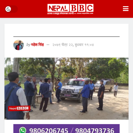
by
महेश सिंह
२०७९ चैत्र २२, बुधबार ११:०४