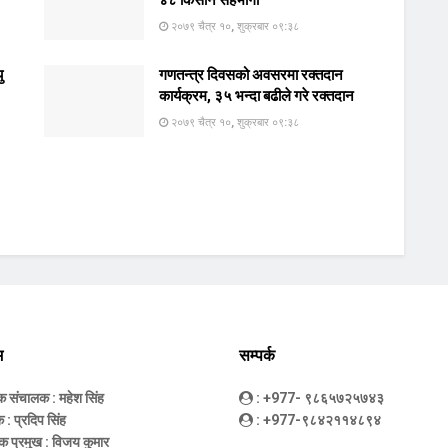
२०७९ चैत्र १०, शुक्रबार ०९:३८
ु
गणतन्त्र दिवसको अवसरमा रक्तदान
कार्यक्रम, ३५ भन्दा बढीले गरे रक्तदान
२०७९ चैत्र १०, शुक्रबार ०९:३८
म
सम्पर्क
धक संचालक
: महेश सिंह
: +977- ९८६५७२५७४३
क
: प्रदिप सिंह
: +977-९८४२११४८९४
क प्रमुख
: विजय कुमार