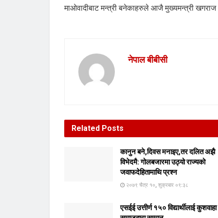
माओवादीबाट मन्त्री बनेकाहरुले आजै मुख्यमन्त्री खगरा
नेपाल बीबीसी
Related
Posts
कानुन बने,दिवस मनाइए,तर दलित अझै
विभेदमै: गोलबजारमा उठ्यो राज्यको
जवाफदेहितामाथि प्रश्न
२०७९ चैत्र १०, शुक्रबार ०९:३८
एसईई उत्तीर्ण १५० विद्यार्थीलाई कुशवाहा
समाजद्वारा सम्मान