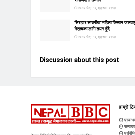
२०७९ चैत्र १०, शुक्रबार ०९:३८
सिरहा र सप्तरीका महिला किसान जलवाय
नेतृत्वका लागि तयार हुँदै
२०७९ चैत्र १०, शुक्रबार ०९:३८
Discussion about this post
हाम्रो टि
प्रबन्
सम्पाद
प्रविधि