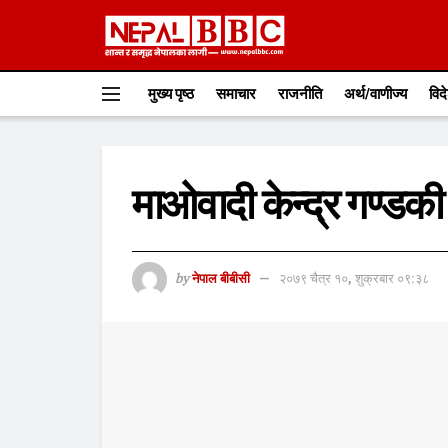
मुख्य पृष्ठ
समाचार
राजनीति
अर्थ/वाणीज्य
विद
माओवादी केन्द्र गण्डक
by
नेपाल बीबीसी
२०७९ चैत्र १०, शुक्रबार ०९:३८