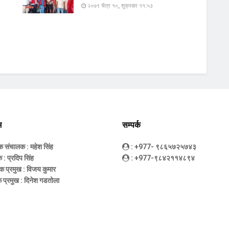
२०७९ चैत्र १०, शुक्रबार ११:५३
म
सम्पर्क
धक संचालक
: महेश सिंह
: +977- ९८६५७२५७४३
क
: प्रदिप सिंह
: +977-९८४२११४८९४
क प्रमुख
: विजय कुमार
 प्रमुख
: दिनेश गडतोला