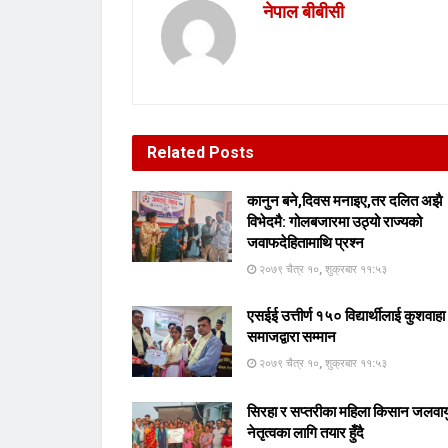
नेपाल बीबीसी
Related
Posts
कानुन बने,दिवस मनाइए,तर दलित अझै
विभेदमै: गोलबजारमा उठ्यो राज्यको
जवाफदेहितामाथि प्रश्न
२०७९ चैत्र १०, शुक्रबार ११:५३
एसईई उत्तीर्ण १५० विद्यार्थीलाई कुशवाहा
समाजद्वारा सम्मान
२०७९ चैत्र १०, शुक्रबार ११:५३
सिरहा र सप्तरीका महिला किसान जलवाय
नेतृत्वका लागि तयार हुँदै