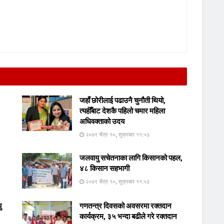
जहाँ छोरीलाई पढाउनै चुनौती थियो,
त्यहीँबाट देशकै पहिलो चमार महिला
अधिवक्ताको उदय
२०७९ चैत्र १०, शुक्रबार ११:५३
जलवायु सचेतनाका लागि किसानको पहल,
४८ किसान सहभागी
२०७९ चैत्र १०, शुक्रबार ११:५३
ु
गणतन्त्र दिवसको अवसरमा रक्तदान
कार्यक्रम, ३५ भन्दा बढीले गरे रक्तदान