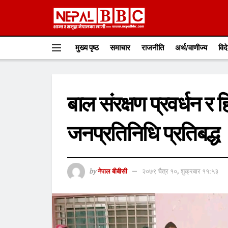
मुख्य पृष्ठ
समाचार
राजनीति
अर्थ/वाणीज्य
विद
बाल संरक्षण प्रवर्धन र
जनप्रतिनिधि प्रतिबद्ध
by
नेपाल बीबीसी
२०७९ चैत्र १०, शुक्रबार ११:५३