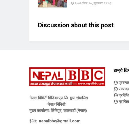
२०७९ चैत्र १०, शुक्रबार ११:५३
Discussion about this post
हाम्रो टि
प्रबन्
सम्पाद
प्रविधि
नेपाल बिबिसी मिडिया प्रा.लि. द्वारा संचालित
ग्राफिक
नेपाल बिबिसी
मुख्य कार्यालयः र्कितिपुर, काठमाडौं (नेपाल)
ईमेल:
nepalbbc@gmail.com