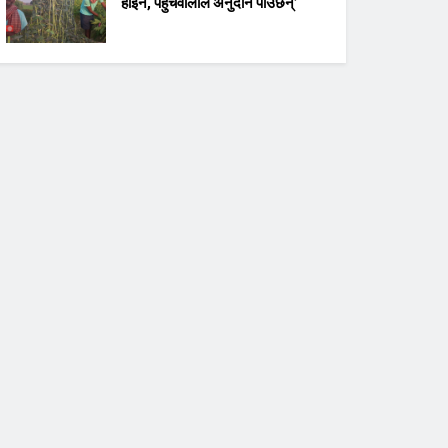
होइन, पहुँचवालाले अनुदान पाउँछन्’