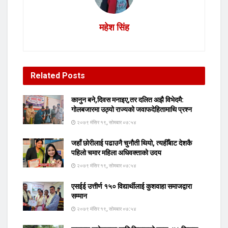
महेश सिंह
Related
Posts
कानुन बने,दिवस मनाइए,तर दलित अझै विभेदमै:
गोलबजारमा उठ्यो राज्यको जवाफदेहितामाथि प्रश्न
२०७९ मंसिर १९, सोमबार ०७:५४
जहाँ छोरीलाई पढाउनै चुनौती थियो, त्यहीँबाट देशकै
पहिलो चमार महिला अधिवक्ताको उदय
२०७९ मंसिर १९, सोमबार ०७:५४
एसईई उत्तीर्ण १५० विद्यार्थीलाई कुशवाहा समाजद्वारा
सम्मान
२०७९ मंसिर १९, सोमबार ०७:५४