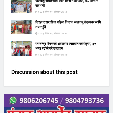
जलवायु सचेतनाका लागि किसानको पहल, ४८ किसान
सहभागी
२०७९ मंसिर १९, सोमबार ०७:५४
सिरहा र सप्तरीका महिला किसान जलवायु नेतृत्वका लागि
तयार हुँदै
२०७९ मंसिर १९, सोमबार ०७:५४
गणतन्त्र दिवसको अवसरमा रक्तदान कार्यक्रम, ३५
भन्दा बढीले गरे रक्तदान
२०७९ मंसिर १९, सोमबार ०७:५४
Discussion about this post