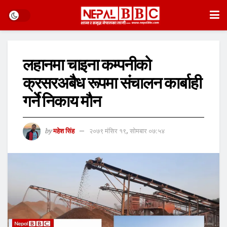
लहानमा चाइना कम्पनीको
क्रसरअबैध रूपमा संचालन कार्बाही
गर्ने निकाय मौन
by
महेश सिंह
२०७९ मंसिर १९, सोमबार ०७:५४