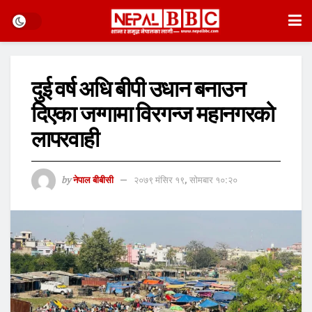
दुई वर्ष अधि बीपी उधान बनाउन
दिएका जग्गामा विरगन्ज महानगरको
लापरवाही
by
नेपाल बीबीसी
२०७९ मंसिर १९, सोमबार १०:२०