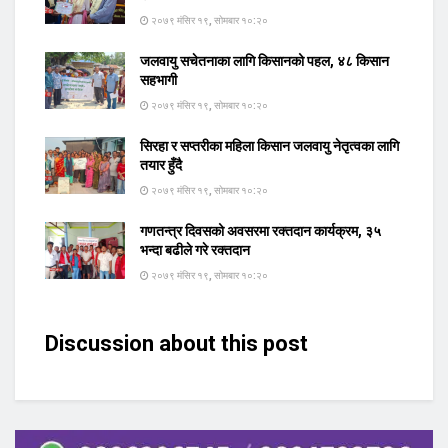
२०७९ मंसिर १९, सोमबार १०:२०
जलवायु सचेतनाका लागि किसानको पहल, ४८ किसान
सहभागी
२०७९ मंसिर १९, सोमबार १०:२०
सिरहा र सप्तरीका महिला किसान जलवायु नेतृत्वका लागि
तयार हुँदै
२०७९ मंसिर १९, सोमबार १०:२०
गणतन्त्र दिवसको अवसरमा रक्तदान कार्यक्रम, ३५
भन्दा बढीले गरे रक्तदान
२०७९ मंसिर १९, सोमबार १०:२०
Discussion about this post