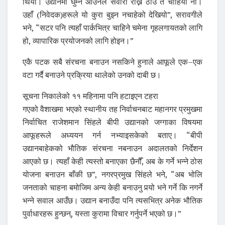
थियौं। उद्यानमा घुम्न आउनेले सवारी राख्ने ठाउँ त चाहियो नी।
उहाँ (निवेदक)हरूले यो कुरा बुझ्न नचाहेको देखियो”, सरावगीले
भने, “सटर पनि त्यहाँ पार्कभित्र चाहिने चमेना गृहलगायतको लागि
हो, व्यापारिक प्रयोजनको लागि होइन।”
एकै पटक सबै संरचना बनाउन नसकिने हुनाले आफूले एक–एक
वटा गर्दै बनाउने प्रक्रिया थालेको उनको दाबी छ।
सूचना निकालेको ११ महिनामा पनि हटाइएन टहरा
गएको वैशाखमा भएको स्थानीय तह निर्वाचनबाट महानगर प्रमुखमा
निर्वाचित राजेशमान सिंहले बीपी उद्यानको जग्गाका विषयमा
आफूहरूले अध्ययन गर्न नभ्याइसकेको बताए। “बीपी
उद्यानबाहेकको भौतिक संरचना नबनाउन अदालतको निर्देशन
आएको छ। त्यहाँ केही त्यस्तो बनाएका छैनौँ, अब के गर्ने भन्ने ठोस
योजना बनाउन बाँकी छ”, नगरप्रमुख सिंहले भने, “अब भोलि
जनताको चाहना बमोजिम अन्य केही बनाउनु पर्‍यो भने गर्ने कि नगर्ने
भन्ने सवाल आउँछ। उद्यान बनाउँदा पनि त्यसभित्र अनेक भौतिक
पुर्वाधारहरू हुन्छन्, यस्ता कुरामा विचार गर्नुपर्ने भएको छ।”