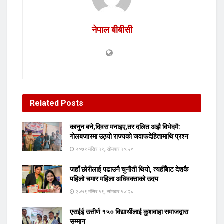
नेपाल बीबीसी
Related
Posts
कानुन बने,दिवस मनाइए,तर दलित अझै विभेदमै:
गोलबजारमा उठ्यो राज्यको जवाफदेहितामाथि प्रश्न
२०७९ मंसिर १९, सोमबार १०:२०
जहाँ छोरीलाई पढाउनै चुनौती थियो, त्यहीँबाट देशकै
पहिलो चमार महिला अधिवक्ताको उदय
२०७९ मंसिर १९, सोमबार १०:२०
एसईई उत्तीर्ण १५० विद्यार्थीलाई कुशवाहा समाजद्वारा
सम्मान