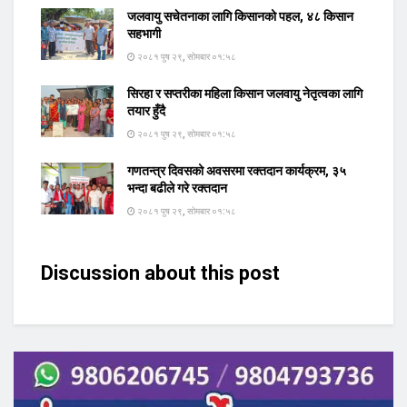
जलवायु सचेतनाका लागि किसानको पहल, ४८ किसान
सहभागी
२०८१ पुष २९, सोमबार ०१:५८
सिरहा र सप्तरीका महिला किसान जलवायु नेतृत्वका लागि
तयार हुँदै
२०८१ पुष २९, सोमबार ०१:५८
गणतन्त्र दिवसको अवसरमा रक्तदान कार्यक्रम, ३५
भन्दा बढीले गरे रक्तदान
२०८१ पुष २९, सोमबार ०१:५८
Discussion about this post