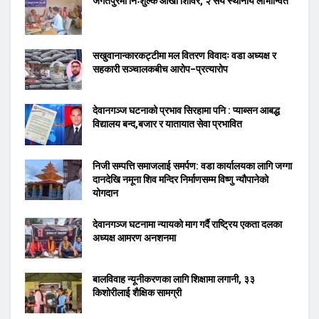
जगतपुरमा निःशुल्क आँखा शिविर, २ सय स्थानीय लाभान्वित
सखुवानान्कारकट्टीमा मल वितरण विवादः वडा अध्यक्ष र
सहकारी सञ्चालकबीच आरोप–प्रत्यारोप
देवानगञ्ज घटनाको प्रभाव सिरहामा पनि : प्याब्सन आबद्ध
विद्यालय बन्द,बजार र यातायात सेवा प्रभावित
निजी सम्पत्ति समाजलाई समर्पण: वडा कार्यालयका लागि जग्गा
दानदेखि नमूना शिव मन्दिर निर्माणसम्म विष्णु न्यौपानेको
योगदान
देवानगञ्ज घटनामा न्यायको माग गर्दै राष्ट्रिय एकता दलका
अध्यक्ष आमरण अनशनमा
बालविवाह न्यूनीकरणका लागि शिक्षामा लगानी, ३३
किशोरीलाई शैक्षिक सामग्री