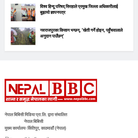
विश्व हिन्दू परिषद् सिरहाले प्रमुख जिल्ला अधिकारीलाई
बुझायो ज्ञापनपत्र
नवराजपुरका किसान भन्छन्, ‘खेती गर्ने होइन, पहुँचवालाले
अनुदान पाउँछन्’
नेपाल बिबिसी मिडिया प्रा.लि. द्वारा संचालित
नेपाल बिबिसी
मुख्य कार्यालयः र्कितिपुर, काठमाडौं (नेपाल)