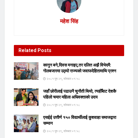
महेश सिंह
Related
Posts
कानुन बने,दिवस मनाइए,तर दलित अझै विभेदमै:
गोलबजारमा उठ्यो राज्यको जवाफदेहितामाथि प्रश्न
२०८१ पुष २९, सोमबार ०१:५८
जहाँ छोरीलाई पढाउनै चुनौती थियो, त्यहीँबाट देशकै
पहिलो चमार महिला अधिवक्ताको उदय
२०८१ पुष २९, सोमबार ०१:५८
एसईई उत्तीर्ण १५० विद्यार्थीलाई कुशवाहा समाजद्वारा
सम्मान
२०८१ पुष २९, सोमबार ०१:५८