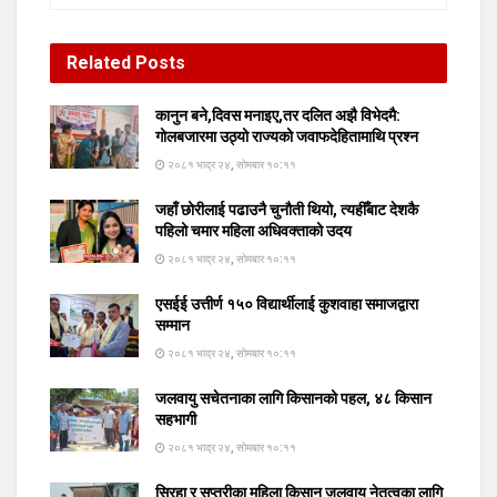
Related
Posts
कानुन बने,दिवस मनाइए,तर दलित अझै विभेदमै:
गोलबजारमा उठ्यो राज्यको जवाफदेहितामाथि प्रश्न
२०८१ भाद्र २४, सोमबार १०:११
जहाँ छोरीलाई पढाउनै चुनौती थियो, त्यहीँबाट देशकै
पहिलो चमार महिला अधिवक्ताको उदय
२०८१ भाद्र २४, सोमबार १०:११
एसईई उत्तीर्ण १५० विद्यार्थीलाई कुशवाहा समाजद्वारा
सम्मान
२०८१ भाद्र २४, सोमबार १०:११
जलवायु सचेतनाका लागि किसानको पहल, ४८ किसान
सहभागी
२०८१ भाद्र २४, सोमबार १०:११
सिरहा र सप्तरीका महिला किसान जलवायु नेतृत्वका लागि