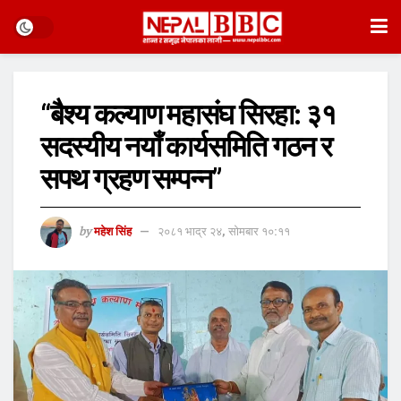
“बैश्य कल्याण महासंघ सिरहा: ३१
सदस्यीय नयाँ कार्यसमिति गठन र
सपथ ग्रहण सम्पन्न”
by
महेश सिंह
२०८१ भाद्र २४, सोमबार १०:११