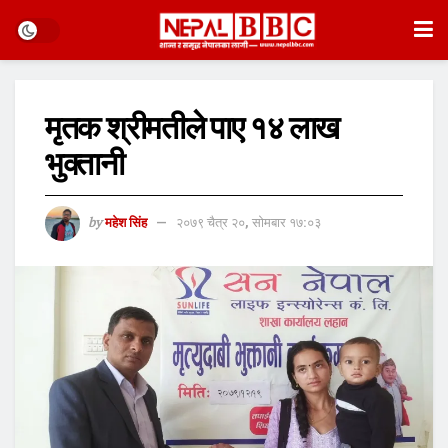
मृतक श्रीमतीले पाए १४ लाख
भुक्तानी
by
महेश सिंह
२०७९ चैत्र २०, सोमबार १७:०३