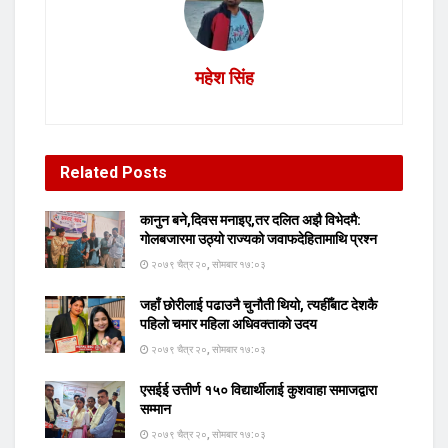
महेश सिंह
Related
Posts
कानुन बने,दिवस मनाइए,तर दलित अझै विभेदमै:
गोलबजारमा उठ्यो राज्यको जवाफदेहितामाथि प्रश्न
२०७९ चैत्र २०, सोमबार १७:०३
जहाँ छोरीलाई पढाउनै चुनौती थियो, त्यहीँबाट देशकै
पहिलो चमार महिला अधिवक्ताको उदय
२०७९ चैत्र २०, सोमबार १७:०३
एसईई उत्तीर्ण १५० विद्यार्थीलाई कुशवाहा समाजद्वारा
सम्मान
२०७९ चैत्र २०, सोमबार १७:०३