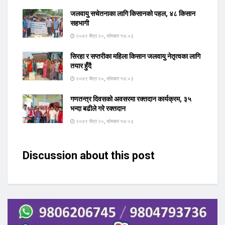
जलवायु सचेतनाका लागि किसानको पहल, ४८ किसान
सहभागी
२०७९ चैत्र २०, सोमबार १७:०३
सिरहा र सप्तरीका महिला किसान जलवायु नेतृत्वका लागि
तयार हुँदै
२०७९ चैत्र २०, सोमबार १७:०३
गणतन्त्र दिवसको अवसरमा रक्तदान कार्यक्रम, ३५
भन्दा बढीले गरे रक्तदान
२०७९ चैत्र २०, सोमबार १७:०३
Discussion about this post