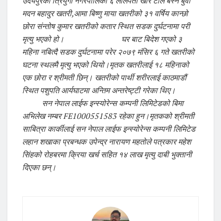
उदयपुरको त्रियुगा नगरपालिका ६ लालपता खार टोल बस्ने बुवा
मदन बहादुर खतरी,आमा बिष्णु माया खतरीको ३१ वर्षिय कान्छो
छोरा संन्तोष कुमार खतरीको कतार स्थित सडक दुर्घटनामा परी
मृत्यु भएको हो।
घर बाट बिदेश गएको ३
महिना नबित्दै सडक दुर्घटनामा परेर २०७९ मंसिर ६ गते खतरीको
घटना स्थलमै मृत्यु भएको थियो।मृतक खतरीलाई १८ महिनाको
एक छोरा र श्रीमती छिन्। खतरीको पार्थी शरीरलाई काठमाडौं
स्थित पशुपति आर्यघाटमा अन्तिम अन्तरेष्ट्टी गरेका थिए।
सन नेपाल लाईफ इन्स्योरेन्स कम्पनी लिमिटेडको बिमा
अभिलेख नम्बर FE1000551583 रहेका हुन।मृतकको श्रीमती
साबित्रा कार्कीलाई सन नेपाल लाईफ इन्स्योरेन्स कम्पनी लिमिटेड
लहान शखाका प्रबन्धक उपेन्द्र नारायण महतोले पत्रकार महेश
सिंहको रोहबरमा क्रिया खर्च सहित १४ लाख मृत्यु दाबी भुक्तानी
दिएका छन्।