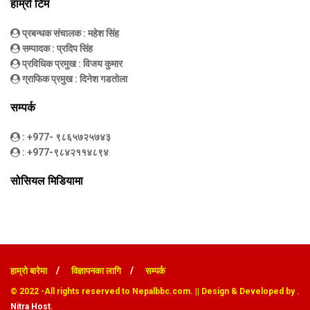
हाम्रो टिम
प्रबन्धक संचालक
: महेश सिंह
सम्पादक
: प्रदिप सिंह
प्रविधिक प्रमुख
: विजय कुमार
ग्राफिक प्रमुख
: दिनेश गडतोला
सम्पर्क
: +977- ९८६५७२५७४३
: +977-९८४२११४८९४
सोसियल मिडियामा
हाम्रो बारेमा
विज्ञापनका लागि
सम्पर्क
© 2022
-All rights reserved to Nepalbbc.com. || Design & Developed by .
Nitra Host
.