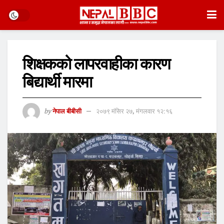
शिक्षकको लापरवाहीका कारण
बिद्यार्थी मारमा
by
नेपाल बीबीसी
२०७९ मंसिर २७, मंगलवार १२:१६