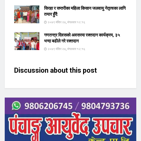
सिरहा र सप्तरीका महिला किसान जलवायु नेतृत्वका लागि
तयार हुँदै
२०७९ मंसिर २७, मंगलवार १२:१६
गणतन्त्र दिवसको अवसरमा रक्तदान कार्यक्रम, ३५
भन्दा बढीले गरे रक्तदान
२०७९ मंसिर २७, मंगलवार १२:१६
Discussion about this post