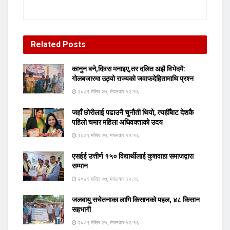
Related
Posts
कानुन बने,दिवस मनाइए,तर दलित अझै विभेदमै:
गोलबजारमा उठ्यो राज्यको जवाफदेहितामाथि प्रश्न
२०७९ मंसिर २७, मंगलवार १२:१६
जहाँ छोरीलाई पढाउनै चुनौती थियो, त्यहीँबाट देशकै
पहिलो चमार महिला अधिवक्ताको उदय
२०७९ मंसिर २७, मंगलवार १२:१६
एसईई उत्तीर्ण १५० विद्यार्थीलाई कुशवाहा समाजद्वारा
सम्मान
२०७९ मंसिर २७, मंगलवार १२:१६
जलवायु सचेतनाका लागि किसानको पहल, ४८ किसान
सहभागी
२०७९ मंसिर २७, मंगलवार १२:१६