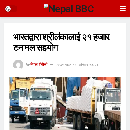
भारतद्वारा श्रीलंकालाई २१ हजार
टन मल सहयोग
by
नेपाल बीबीसी
२०७९ भाद्र १८, शनिबार १३:०९