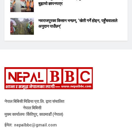
बुझायो ज्ञापनपत्र
नवराजपुरका किसान भन्छन्, ‘खेती गर्ने होइन, पहुँचवालाले
अनुदान पाउँछन्’
नेपाल बिबिसी मिडिया प्रा.लि. द्वारा संचालित
नेपाल बिबिसी
मुख्य कार्यालयः र्कितिपुर, काठमाडौं (नेपाल)
ईमेल:
nepalbbc@gmail.com