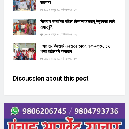
सहभागी
२०७९ भाद्र १८, शनिबार १३:०९
सिरहा र सप्तरीका महिला किसान जलवायु नेतृत्वका लागि
तयार हुँदै
२०७९ भाद्र १८, शनिबार १३:०९
गणतन्त्र दिवसको अवसरमा रक्तदान कार्यक्रम, ३५
भन्दा बढीले गरे रक्तदान
२०७९ भाद्र १८, शनिबार १३:०९
Discussion about this post