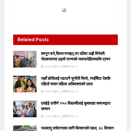
Related
Posts
कानुन बने,दिवस मनाइए,तर दलित अझै विभेदमै:
गोलबजारमा उठ्यो राज्यको जवाफदेहितामाथि प्रश्न
२०७९ भाद्र १८, शनिबार १३:०९
जहाँ छोरीलाई पढाउनै चुनौती थियो, त्यहीँबाट देशकै
पहिलो चमार महिला अधिवक्ताको उदय
२०७९ भाद्र १८, शनिबार १३:०९
एसईई उत्तीर्ण १५० विद्यार्थीलाई कुशवाहा समाजद्वारा
सम्मान
२०७९ भाद्र १८, शनिबार १३:०९
जलवायु सचेतनाका लागि किसानको पहल, ४८ किसान