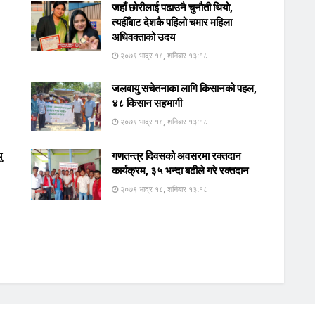
जहाँ छोरीलाई पढाउनै चुनौती थियो,
त्यहीँबाट देशकै पहिलो चमार महिला
अधिवक्ताको उदय
२०७९ भाद्र १८, शनिबार १३:१८
जलवायु सचेतनाका लागि किसानको पहल,
४८ किसान सहभागी
२०७९ भाद्र १८, शनिबार १३:१८
ु
गणतन्त्र दिवसको अवसरमा रक्तदान
कार्यक्रम, ३५ भन्दा बढीले गरे रक्तदान
२०७९ भाद्र १८, शनिबार १३:१८