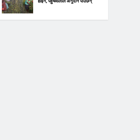
होइन, पहुँचवालाले अनुदान पाउँछन्’