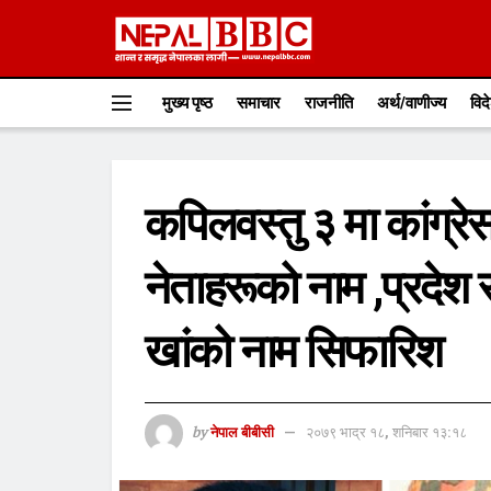
मुख्य पृष्ठ
समाचार
राजनीति
अर्थ/वाणीज्य
विद
कपिलवस्तु ३ मा कांग्
नेताहरूको नाम ,प्रदेश 
खांको नाम सिफारिश
by
नेपाल बीबीसी
२०७९ भाद्र १८, शनिबार १३:१८