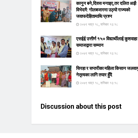
कानुन बने,दिवस मनाइए,तर दलित अझै
विभेदमै: गोलबजारमा उठ्यो राज्यको
जवाफदेहितामाथि प्रश्न
२०७९ भाद्र १८, शनिबार १३:१८
एसईई उत्तीर्ण १५० विद्यार्थीलाई कुशवाहा
समाजद्वारा सम्मान
२०७९ भाद्र १८, शनिबार १३:१८
सिरहा र सप्तरीका महिला किसान जलवाय
नेतृत्वका लागि तयार हुँदै
२०७९ भाद्र १८, शनिबार १३:१८
Discussion about this post