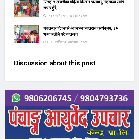
सिरहा र सप्तरीका महिला किसान जलवायु नेतृत्वका लागि
तयार हुँदै
२०८० कार्तिक १९, आईतवार ०३:५४
गणतन्त्र दिवसको अवसरमा रक्तदान कार्यक्रम, ३५
भन्दा बढीले गरे रक्तदान
२०८० कार्तिक १९, आईतवार ०३:५४
Discussion about this post