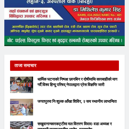
ताजा समाचार
धार्मिक घटनाको निष्पक्ष छानबिन र दोषीमाथि कारबाहीको माग
गर्दै विश्व हिन्दू परिषद् नेपालद्वारा प्रेस विज्ञप्ति जारी
जगतपुरमा निःशुल्क आँखा शिविर, २ सय स्थानीय लाभान्वित
सखुवानान्कारकट्टीमा मल वितरण विवादः वडा अध्यक्ष र