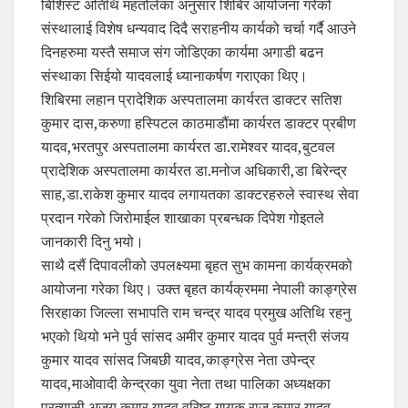
बिशिस्ट अतिथि महतोलेका अनुसार शिबिर आयोजना गरेको
संस्थालाई विशेष धन्यवाद दिदै सराहनीय कार्यको चर्चा गर्दै आउने
दिनहरुमा यस्तै समाज संग जोडिएका कार्यमा अगाडी बढन
संस्थाका सिईयो यादवलाई ध्यानाकर्षण गराएका थिए।
शिबिरमा लहान प्रादेशिक अस्पतालमा कार्यरत डाक्टर सतिश
कुमार दास,करुणा हस्पिटल काठमाडौंमा कार्यरत डाक्टर प्रबीण
यादव,भरतपुर अस्पतालमा कार्यरत डा.रामेश्वर यादव,बुटवल
प्रादेशिक अस्पतालमा कार्यरत डा.मनोज अधिकारी,डा बिरेन्द्र
साह,डा.राकेश कुमार यादव लगायतका डाक्टरहरुले स्वास्थ सेवा
प्रदान गरेको जिरोमाईल शाखाका प्रबन्धक दिपेश गोइतले
जानकारी दिनु भयो।
साथै दसैं दिपावलीको उपलक्ष्यमा बृहत सुभ कामना कार्यक्रमको
आयोजना गरेका थिए। उक्त बृहत कार्यक्रममा नेपाली काङ्ग्रेस
सिरहाका जिल्ला सभापति राम चन्द्र यादव प्रमुख अतिथि रहनु
भएको थियो भने पुर्व सांसद अमीर कुमार यादव पुर्व मन्त्री संजय
कुमार यादव सांसद जिबछी यादव,काङ्ग्रेस नेता उपेन्द्र
यादव,माओवादी केन्द्रका युवा नेता तथा पालिका अध्यक्षका
प्रत्यासी अजय कुमार यादव वरिष्ठ गायक राज कुमार यादव