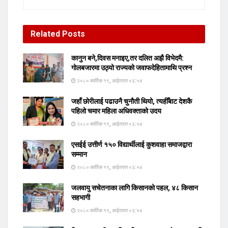
Related
Posts
कानुन बने,दिवस मनाइए,तर दलित अझै विभेदमै:
गोलबजारमा उठ्यो राज्यको जवाफदेहितामाथि प्रश्न
२०८० कार्तिक १९, आईतवार ०३:५४
जहाँ छोरीलाई पढाउनै चुनौती थियो, त्यहीँबाट देशकै
पहिलो चमार महिला अधिवक्ताको उदय
२०८० कार्तिक १९, आईतवार ०३:५४
एसईई उत्तीर्ण १५० विद्यार्थीलाई कुशवाहा समाजद्वारा
सम्मान
२०८० कार्तिक १९, आईतवार ०३:५४
जलवायु सचेतनाका लागि किसानको पहल, ४८ किसान
सहभागी
२०८० कार्तिक १९, आईतवार ०३:५४