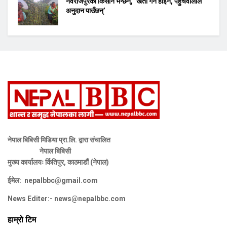
नवराजपुरका किसान भन्छन्, ‘खेती गर्ने होइन, पहुँचवालाले
अनुदान पाउँछन्’
नेपाल बिबिसी मिडिया प्रा.लि. द्वारा संचालित
नेपाल बिबिसी
मुख्य कार्यालयः र्कितिपुर, काठमाडौं (नेपाल)
ईमेल:
nepalbbc@gmail.com
News Editer:-
news@nepalbbc.com
हाम्रो टिम