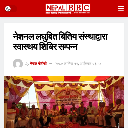
नेशनल लघुबित बितिय संस्थाद्वारा
स्वास्थय शिबिर सम्पन्न
by
नेपाल बीबीसी
२०८० कार्तिक १९, आईतवार ०३:५४