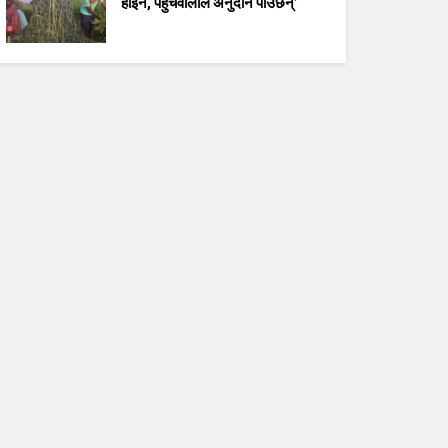
होइन, पहुँचवालाले अनुदान पाउँछन्’