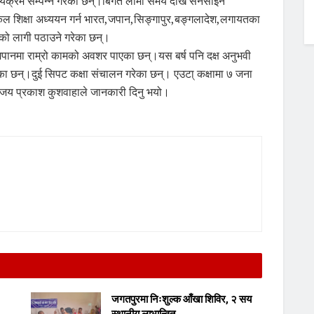
र्यक्रम सम्पन्न गरेका छन्।बिगत लामो समय देखि सनसाईन
िकल शिक्षा अध्ययन गर्न भारत,जपान,सिङ्गापुर,बङ्गलादेश,लगायतका
नको लागी पठाउने गरेका छन्।
 जपानमा राम्रो कामको अवशर पाएका छन्।यस बर्ष पनि दक्ष अनुभवी
रेका छन्।दुई सिपट कक्षा संचालन गरेका छन्। एउटा् कक्षामा ७ जना
क जय प्रकाश कुशवाहाले जानकारी दिनु भयो।
जगतपुरमा निःशुल्क आँखा शिविर, २ सय
स्थानीय लाभान्वित