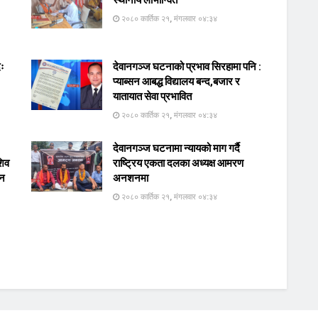
२०८० कार्तिक २१, मंगलवार ०४:३४
दः
देवानगञ्ज घटनाको प्रभाव सिरहामा पनि :
प्याब्सन आबद्ध विद्यालय बन्द,बजार र
यातायात सेवा प्रभावित
२०८० कार्तिक २१, मंगलवार ०४:३४
देवानगञ्ज घटनामा न्यायको माग गर्दै
शिव
राष्ट्रिय एकता दलका अध्यक्ष आमरण
ान
अनशनमा
२०८० कार्तिक २१, मंगलवार ०४:३४