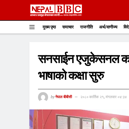
मुख्य पृष्ठ
समाचार
राजनीति
अर्थ/वाणीज्य
विद
सनसाईन एजुकेसनल कन
भाषाको कक्षा सुरु
by
नेपाल बीबीसी
२०८० कार्तिक २१, मंगलवार ०४:३४