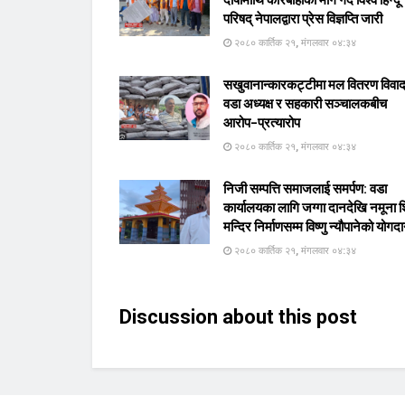
परिषद् नेपालद्वारा प्रेस विज्ञप्ति जारी
२०८० कार्तिक २१, मंगलवार ०४:३४
सखुवानान्कारकट्टीमा मल वितरण विवा
वडा अध्यक्ष र सहकारी सञ्चालकबीच
आरोप–प्रत्यारोप
२०८० कार्तिक २१, मंगलवार ०४:३४
निजी सम्पत्ति समाजलाई समर्पण: वडा
कार्यालयका लागि जग्गा दानदेखि नमूना 
मन्दिर निर्माणसम्म विष्णु न्यौपानेको योगद
२०८० कार्तिक २१, मंगलवार ०४:३४
Discussion about this post