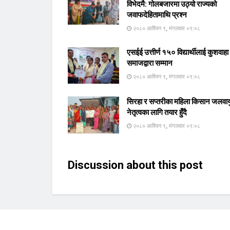
विभेदमै: गोलबजारमा उठ्यो राज्यको
जवाफदेहितामाथि प्रश्न
२०८० आश्विन ९, मंगलवार ०९:०८
एसईई उत्तीर्ण १५० विद्यार्थीलाई कुशवाहा
समाजद्वारा सम्मान
२०८० आश्विन ९, मंगलवार ०९:०८
सिरहा र सप्तरीका महिला किसान जलवाय
नेतृत्वका लागि तयार हुँदै
२०८० आश्विन ९, मंगलवार ०९:०८
Discussion about this post