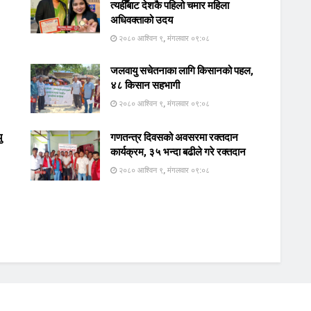
त्यहीँबाट देशकै पहिलो चमार महिला
अधिवक्ताको उदय
२०८० आश्विन ९, मंगलवार ०९:०८
जलवायु सचेतनाका लागि किसानको पहल,
४८ किसान सहभागी
२०८० आश्विन ९, मंगलवार ०९:०८
ु
गणतन्त्र दिवसको अवसरमा रक्तदान
कार्यक्रम, ३५ भन्दा बढीले गरे रक्तदान
२०८० आश्विन ९, मंगलवार ०९:०८