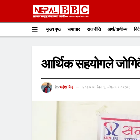
मुख्य पृष्ठ
समाचार
राजनीति
अर्थ/वाणीज्य
विद
आर्थिक सहयोगले जोगिदै
by
महेश सिंह
२०८० आश्विन ९, मंगलवार ०९:०८