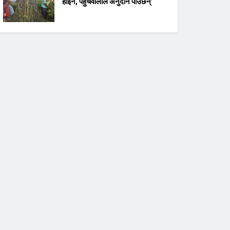
होइन, पहुँचवालाले अनुदान पाउँछन्’