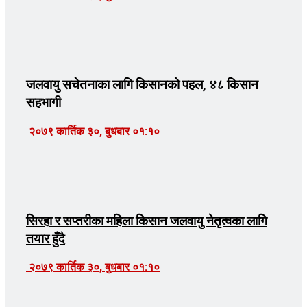
जलवायु सचेतनाका लागि किसानको पहल, ४८ किसान
सहभागी
२०७९ कार्तिक ३०, बुधबार ०१:१०
सिरहा र सप्तरीका महिला किसान जलवायु नेतृत्वका लागि
तयार हुँदै
२०७९ कार्तिक ३०, बुधबार ०१:१०