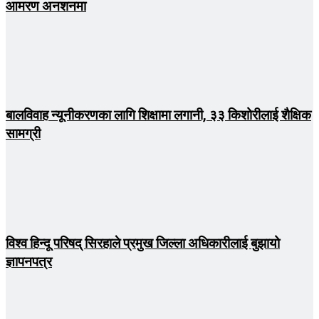
आमरण अनशनमा
बालविवाह न्यूनीकरणका लागि शिक्षामा लगानी, ३३ किशोरीलाई शैक्षिक
सामग्री
विश्व हिन्दू परिषद् सिरहाले प्रमुख जिल्ला अधिकारीलाई बुझायो
ज्ञापनपत्र