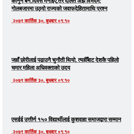
कानुन बने,दिवस मनाइए,तर दलित अझै विभेदमै:
गोलबजारमा उठ्यो राज्यको जवाफदेहितामाथि प्रश्न
२०७९ कार्तिक ३०, बुधबार ०१:१०
जहाँ छोरीलाई पढाउनै चुनौती थियो, त्यहीँबाट देशकै पहिलो
चमार महिला अधिवक्ताको उदय
२०७९ कार्तिक ३०, बुधबार ०१:१०
एसईई उत्तीर्ण १५० विद्यार्थीलाई कुशवाहा समाजद्वारा सम्मान
२०७९ कार्तिक ३०, बुधबार ०१:१०