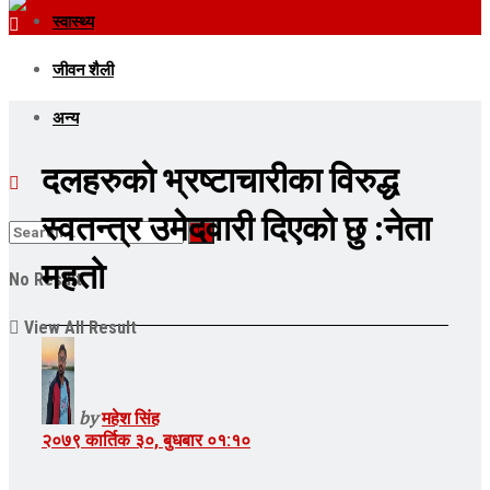
स्वास्थ्य
जीवन शैली
अन्य
दलहरुको भ्रष्टाचारीका विरुद्ध
स्वतन्त्र उमेदवारी दिएको छु :नेता
महतो
No Result
View All Result
by
महेश सिंह
२०७९ कार्तिक ३०, बुधबार ०१:१०