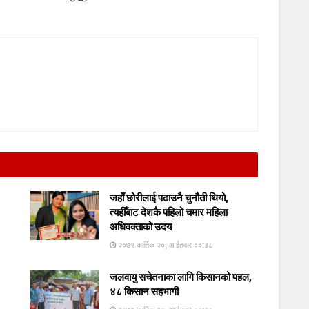
जहाँ छोरीलाई पढाउनै चुनौती थियो,
त्यहीँबाट देशकै पहिलो चमार महिला
अधिवक्ताको उदय
२०७९ कार्तिक २०, आईतवार ००:३८
जलवायु सचेतनाका लागि किसानको पहल,
४८ किसान सहभागी