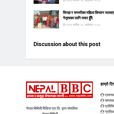
२०७९ कार्तिक २०, आईतवार ००:३८
सिरहा र सप्तरीका महिला किसान जलवाय
नेतृत्वका लागि तयार हुँदै
२०७९ कार्तिक २०, आईतवार ००:३८
Discussion about this post
हाम्रो टि
प्रबन्
सम्पाद
प्रविधि
नेपाल बिबिसी मिडिया प्रा.लि. द्वारा संचालित
ग्राफिक