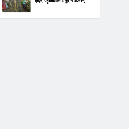
होइन, पहुँचवालाले अनुदान पाउँछन्’