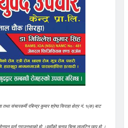
ा संचारकर्मी रबिन्द्र कुमार श्रेष्ठ सिराहा क्षेत्र नं. १(क) बाट
 मनोनयन दर्ता गराउनुभएको हो ।वहाँको चुनाव चिन्ह लालटिन छाप हो ।