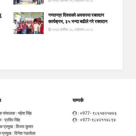
२०७९ कार्तिक २०, आईतवार ००:३८
ु
गणतन्त्र दिवसको अवसरमा रक्तदान
कार्यक्रम, ३५ भन्दा बढीले गरे रक्तदान
२०७९ कार्तिक २०, आईतवार ००:३८
म
सम्पर्क
धक संचालक
: महेश सिंह
: +977- ९८६५७२५७४३
क
: प्रदिप सिंह
: +977-९८४२११४८९४
क प्रमुख
: विजय कुमार
 प्रमुख
: दिनेश गडतोला