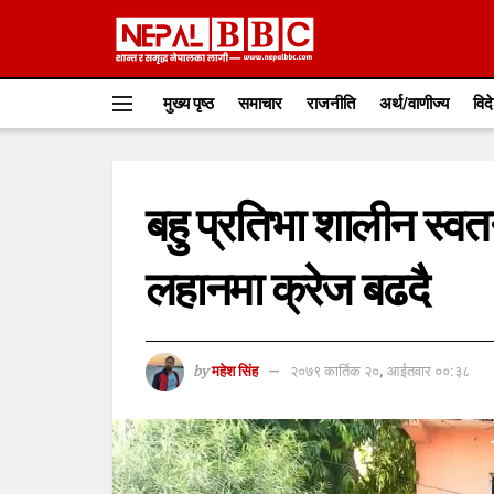
मुख्य पृष्ठ
समाचार
राजनीति
अर्थ/वाणीज्य
विद
बहु प्रतिभा शालीन स्वतन
लहानमा क्रेज बढदै
by
महेश सिंह
२०७९ कार्तिक २०, आईतवार ००:३८