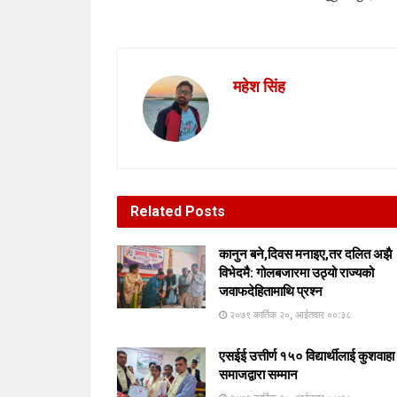
महेश सिंह
Related
Posts
कानुन बने,दिवस मनाइए,तर दलित अझै
विभेदमै: गोलबजारमा उठ्यो राज्यको
जवाफदेहितामाथि प्रश्न
२०७९ कार्तिक २०, आईतवार ००:३८
एसईई उत्तीर्ण १५० विद्यार्थीलाई कुशवाहा
समाजद्वारा सम्मान