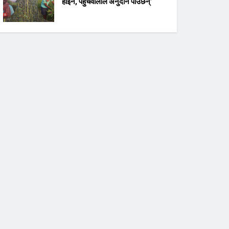
होइन, पहुँचवालाले अनुदान पाउँछन्’