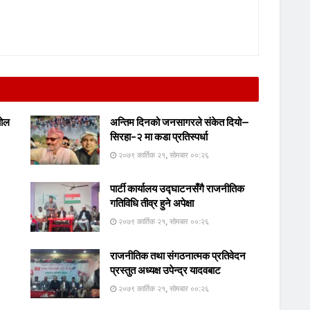
योल
अन्तिम दिनको जनसागरले संकेत दियो—
सिरहा–२ मा कडा प्रतिस्पर्धा
२०७९ कार्तिक २१, सोमबार ००:२६
पार्टी कार्यालय उद्घाटनसँगै राजनीतिक
गतिविधि तीव्र हुने अपेक्षा
२०७९ कार्तिक २१, सोमबार ००:२६
राजनीतिक तथा संगठनात्मक प्रतिवेदन
प्रस्तुत अध्यक्ष उपेन्द्र यादवबाट
२०७९ कार्तिक २१, सोमबार ००:२६