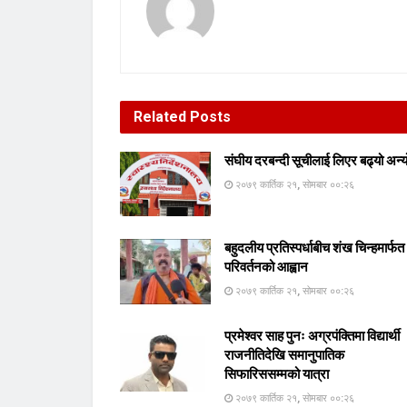
Related
Posts
संघीय दरबन्दी सूचीलाई लिएर बढ्यो अन्
२०७९ कार्तिक २१, सोमबार ००:२६
बहुदलीय प्रतिस्पर्धाबीच शंख चिन्हमार्फत
परिवर्तनको आह्वान
२०७९ कार्तिक २१, सोमबार ००:२६
प्रमेश्वर साह पुनः अग्रपंक्तिमा विद्यार्थी
राजनीतिदेखि समानुपातिक
सिफारिससम्मको यात्रा
२०७९ कार्तिक २१, सोमबार ००:२६