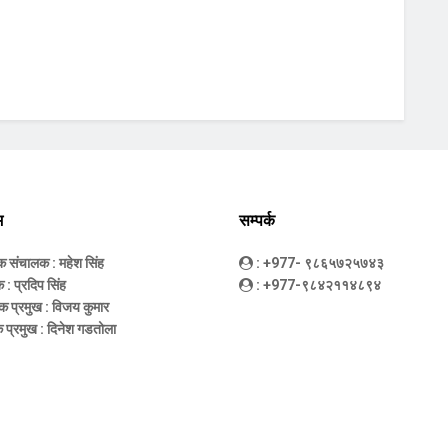
म
सम्पर्क
धक संचालक
: महेश सिंह
: +977- ९८६५७२५७४३
क
: प्रदिप सिंह
: +977-९८४२११४८९४
क प्रमुख
: विजय कुमार
 प्रमुख
: दिनेश गडतोला