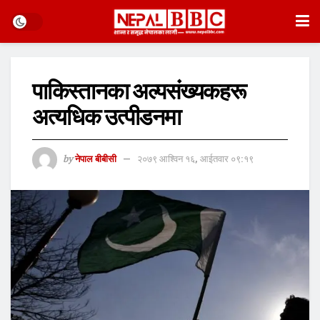
पाकिस्तानका अल्पसंख्यकहरू
अत्यधिक उत्पीडनमा
by
नेपाल बीबीसी
२०७९ आश्विन १६, आईतवार ०९:१९