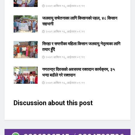
२०७९ आश्विन १६, आईतवार ०९:१९
जलवायु सचेतनाका लागि किसानको पहल, ४८ किसान
सहभागी
२०७९ आश्विन १६, आईतवार ०९:१९
सिरहा र सप्तरीका महिला किसान जलवायु नेतृत्वका लागि
तयार हुँदै
२०७९ आश्विन १६, आईतवार ०९:१९
गणतन्त्र दिवसको अवसरमा रक्तदान कार्यक्रम, ३५
भन्दा बढीले गरे रक्तदान
२०७९ आश्विन १६, आईतवार ०९:१९
Discussion about this post