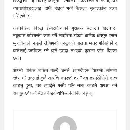
विरुद्धको भेदभावलाई कानूनमा उचाल्छ। उल्लेखनीय रूपमा, धेरै
न्यायाधीशहरूलाई ‘दोषी होइन’ भन्‍ने फैसला सुनाएकोमा हत्या
गरिएको छ।
अहमदीहरू विरुद्ध ईश्वरनिन्दाको मुद्दाहरू चलाउन खटम-ए-
नबुव्वाट फोरमसँग काम गर्ने लाहोरमा रहेका धार्मिक धर्मगुरु हसन
मुआवियाले आफूले लेखिएको कानूनको पालना मात्र गरिरहेको र
कसैलाई उत्पीडन गर्ने कुनै इरादा नभएको कुरामा जोड दिएका
छन्।
आफ्नो वकिल मार्फत बोल्दै उनले अहमदीहरू ‘आफ्नो सीमामा
रहेसम्म’ उनलाई कुनै आपत्ति नभएको तर “जब तपाईले मेरो नाक
काट्नु हुन्छ, तब तपाईले मसँग पनि नाक काट्ने अपेक्षा गर्न
सक्नुहुन्छ’ भन्दै चेतावनीपूर्ण अभिव्यक्ति दिएका हुन्।