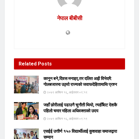
नेपाल बीबीसी
Related
Posts
कानुन बने,दिवस मनाइए,तर दलित अझै विभेदमै:
गोलबजारमा उठ्यो राज्यको जवाफदेहितामाथि प्रश्न
२०७९ आश्विन १६, आईतवार ०९:१९
जहाँ छोरीलाई पढाउनै चुनौती थियो, त्यहीँबाट देशकै
पहिलो चमार महिला अधिवक्ताको उदय
२०७९ आश्विन १६, आईतवार ०९:१९
एसईई उत्तीर्ण १५० विद्यार्थीलाई कुशवाहा समाजद्वारा
सम्मान