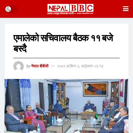
एमालेको सचिवालय बैठक ११ बजे
बस्दै
by
नेपाल बीबीसी
२०७९ आश्विन २, आईतवार ०३:१४