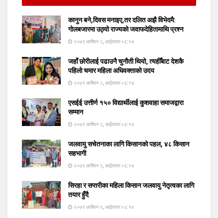
कानुन बने,दिवस मनाइए,तर दलित अझै विभेदमै:
गोलबजारमा उठ्यो राज्यको जवाफदेहितामाथि प्रश्न
२०७९ आश्विन २, आईतवार ०३:१४
जहाँ छोरीलाई पढाउनै चुनौती थियो, त्यहीँबाट देशकै
पहिलो चमार महिला अधिवक्ताको उदय
२०७९ आश्विन २, आईतवार ०३:१४
एसईई उत्तीर्ण १५० विद्यार्थीलाई कुशवाहा समाजद्वारा
सम्मान
२०७९ आश्विन २, आईतवार ०३:१४
जलवायु सचेतनाका लागि किसानको पहल, ४८ किसान
सहभागी
२०७९ आश्विन २, आईतवार ०३:१४
सिरहा र सप्तरीका महिला किसान जलवायु नेतृत्वका लागि
तयार हुँदै
२०७९ आश्विन २, आईतवार ०३:१४