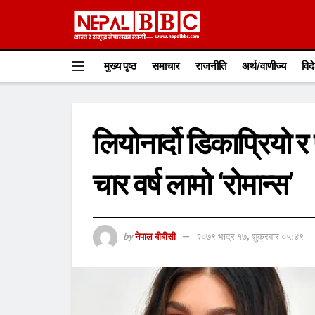
मुख्य पृष्ठ
समाचार
राजनीति
अर्थ/वाणीज्य
विद
लियोनार्दो डिकाप्रियो र प
चार वर्ष लामो ‘रोमान्स’
by
नेपाल बीबीसी
२०७९ भाद्र १७, शुक्रबार ०५:४९