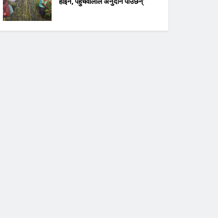
होइन, पहुँचवालाले अनुदान पाउँछन्’