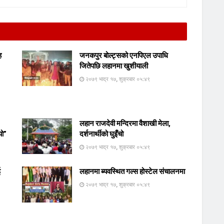
ह
जनकपुर बोल्ट्सको एनपिएल उपाधि
जितेपछि लहानमा खुशीयाली
२०७९ भाद्र १७, शुक्रबार ०५:४९
लहान राजदेवी मन्दिरमा वैशाखी मेला,
यो”
दर्शनार्थीको घुइँचो
२०७९ भाद्र १७, शुक्रबार ०५:४९
ई
लहानमा ब्यवस्थित गल्स होस्टेल संचालनमा
२०७९ भाद्र १७, शुक्रबार ०५:४९