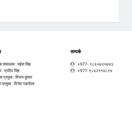
म
सम्पर्क
धक संचालक
: महेश सिंह
: +977- ९८६५७२५७४३
क
: प्रदिप सिंह
: +977-९८४२११४८९४
क प्रमुख
: विजय कुमार
 प्रमुख
: दिनेश गडतोला