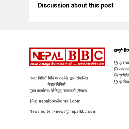
Discussion about this post
हाम्रो टि
प्रबन्
सम्पाद
प्रविधि
नेपाल बिबिसी मिडिया प्रा.लि. द्वारा संचालित
ग्राफिक
नेपाल बिबिसी
मुख्य कार्यालयः र्कितिपुर, काठमाडौं (नेपाल)
ईमेल:
nepalbbc@gmail.com
News Editer:-
news@nepalbbc.com