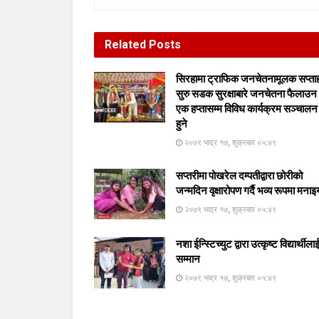
Related
Posts
सिरहामा ट्राफिक जनचेतनामूलक सप्ता
सुरु सडक सुरक्षाबारे जनचेतना फैलाउन
एक हप्तासम्म विविध कार्यक्रम सञ्चालन
हुने
२०७९ भाद्र १७, शुक्रबार ०५:४९
सप्तरीमा पोखरेल दम्पतीद्वारा छोरीको
जन्मदिन वृक्षारोपण गर्दै भव्य रूपमा मनाइ
२०७९ भाद्र १७, शुक्रबार ०५:४९
नशा ईन्स्टिच्युट द्वारा उत्कृष्ट विद्यार्थीला
सम्मान
२०७९ भाद्र १७, शुक्रबार ०५:४९