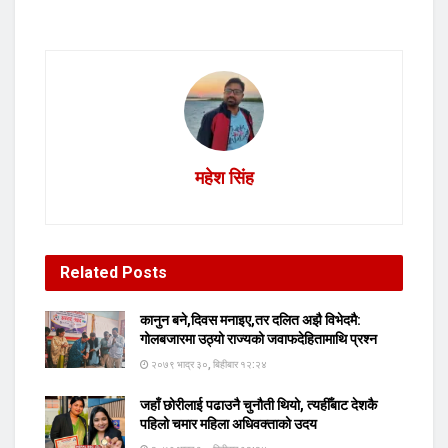
महेश सिंह
Related
Posts
कानुन बने,दिवस मनाइए,तर दलित अझै विभेदमै:
गोलबजारमा उठ्यो राज्यको जवाफदेहितामाथि प्रश्न
२०७९ भाद्र ३०, बिहीबार १२:२४
जहाँ छोरीलाई पढाउनै चुनौती थियो, त्यहीँबाट देशकै
पहिलो चमार महिला अधिवक्ताको उदय