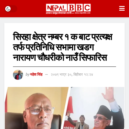
सिरहा क्षेत्र नम्बर १ क बाट प्रत्यक्ष
तर्फ प्रतिनिधि सभामा खडग
नारायण चौधरीको नाउँ सिफारिस
by
महेश सिंह
२०७९ भाद्र ३०, बिहीबार १२:२४