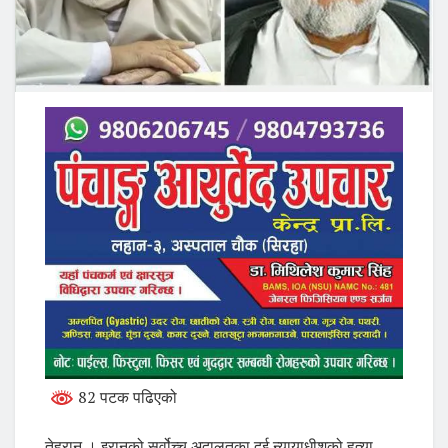
82 पटक पढिएको
तेहरान । इरानको सर्वोच्च अदालतका दुई न्यायाधीशको हत्या