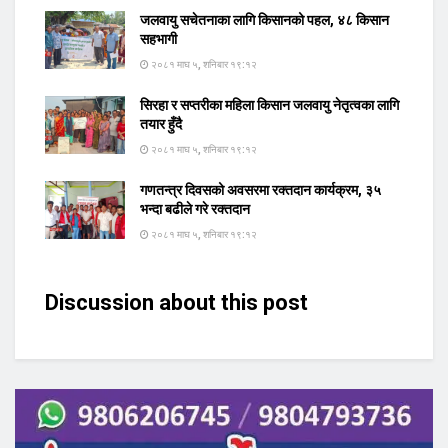
जलवायु सचेतनाका लागि किसानको पहल, ४८ किसान
सहभागी
२०८१ माघ ५, शनिबार १९:१२
सिरहा र सप्तरीका महिला किसान जलवायु नेतृत्वका लागि
तयार हुँदै
२०८१ माघ ५, शनिबार १९:१२
गणतन्त्र दिवसको अवसरमा रक्तदान कार्यक्रम, ३५
भन्दा बढीले गरे रक्तदान
२०८१ माघ ५, शनिबार १९:१२
Discussion about this post