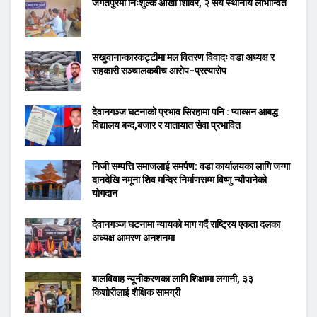
जगतपुरमा निःशुल्क आँखा शिविर, २ सय स्थानीय लाभान्वित
सखुवानान्कारकट्टीमा मल वितरण विवादः वडा अध्यक्ष र
सहकारी सञ्चालकबीच आरोप–प्रत्यारोप
देवानगञ्ज घटनाको प्रभाव सिरहामा पनि : प्याब्सन आबद्ध
विद्यालय बन्द,बजार र यातायात सेवा प्रभावित
निजी सम्पत्ति समाजलाई समर्पण: वडा कार्यालयका लागि जग्गा
दानदेखि नमूना शिव मन्दिर निर्माणसम्म विष्णु न्यौपानेको
योगदान
देवानगञ्ज घटनामा न्यायको माग गर्दै राष्ट्रिय एकता दलका
अध्यक्ष आमरण अनशनमा
बालविवाह न्यूनीकरणका लागि शिक्षामा लगानी, ३३
किशोरीलाई शैक्षिक सामग्री