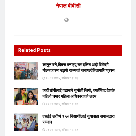
नेपाल बीबीसी
Related
Posts
कानुन बने,दिवस मनाइए,तर दलित अझै विभेदमै:
गोलबजारमा उठ्यो राज्यको जवाफदेहितामाथि प्रश्न
२०८१ माघ ५, शनिबार १९:१२
जहाँ छोरीलाई पढाउनै चुनौती थियो, त्यहीँबाट देशकै
पहिलो चमार महिला अधिवक्ताको उदय
२०८१ माघ ५, शनिबार १९:१२
एसईई उत्तीर्ण १५० विद्यार्थीलाई कुशवाहा समाजद्वारा
सम्मान
२०८१ माघ ५, शनिबार १९:१२