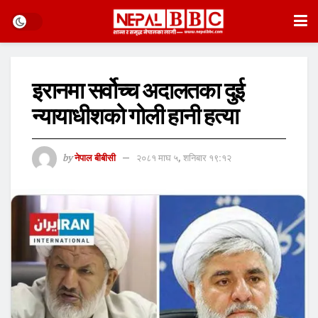
इरानमा सर्वोच्च अदालतका दुई
न्यायाधीशको गोली हानी हत्या
by
नेपाल बीबीसी
२०८१ माघ ५, शनिबार १९:१२