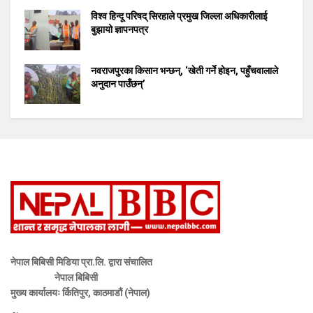
विश्व हिन्दू परिषद् सिरहाले प्रमुख जिल्ला अधिकारीलाई
बुझायो ज्ञापनपत्र
नवराजपुरका किसान भन्छन्, ‘खेती गर्ने होइन, पहुँचवालाले
अनुदान पाउँछन्’
नेपाल बिबिसी मिडिया प्रा.लि. द्वारा संचालित
नेपाल बिबिसी
मुख्य कार्यालयः र्कितिपुर, काठमाडौं (नेपाल)