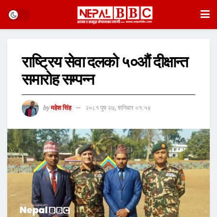
राष्ट्रिय सेवा दलको ५०औं दीक्षान्त
समारोह सम्पन्न
by
महेश सिंह
२०८१ पुष २७, शनिबार ०१:५४