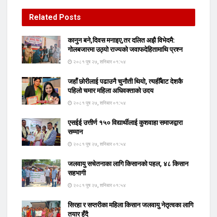
Related
Posts
कानुन बने,दिवस मनाइए,तर दलित अझै विभेदमै:
गोलबजारमा उठ्यो राज्यको जवाफदेहितामाथि प्रश्न
२०८१ पुष २७, शनिबार ०१:५४
जहाँ छोरीलाई पढाउनै चुनौती थियो, त्यहीँबाट देशकै
पहिलो चमार महिला अधिवक्ताको उदय
२०८१ पुष २७, शनिबार ०१:५४
एसईई उत्तीर्ण १५० विद्यार्थीलाई कुशवाहा समाजद्वारा
सम्मान
२०८१ पुष २७, शनिबार ०१:५४
जलवायु सचेतनाका लागि किसानको पहल, ४८ किसान
सहभागी
२०८१ पुष २७, शनिबार ०१:५४
सिरहा र सप्तरीका महिला किसान जलवायु नेतृत्वका लागि
तयार हुँदै