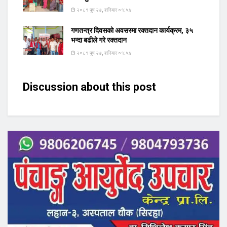
२०८१ पुष २७, शनिबार ०१:५४
गणतन्त्र दिवसको अवसरमा रक्तदान कार्यक्रम, ३५
भन्दा बढीले गरे रक्तदान
२०८१ पुष २७, शनिबार ०१:५४
Discussion about this post