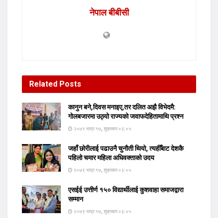
नेपाल बीबीसी
Related
Posts
कानुन बने,दिवस मनाइए,तर दलित अझै विभेदमै:
गोलबजारमा उठ्यो राज्यको जवाफदेहितामाथि प्रश्न
२०७९ भाद्र १७, शुक्रबार ०३:०५
जहाँ छोरीलाई पढाउनै चुनौती थियो, त्यहीँबाट देशकै
पहिलो चमार महिला अधिवक्ताको उदय
२०७९ भाद्र १७, शुक्रबार ०३:०५
एसईई उत्तीर्ण १५० विद्यार्थीलाई कुशवाहा समाजद्वारा
सम्मान
२०७९ भाद्र १७, शुक्रबार ०३:०५