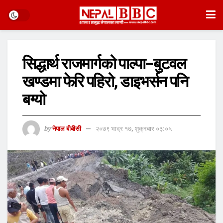
सिद्धार्थ राजमार्गको पाल्पा–बुटवल
खण्डमा फेरि पहिरो, डाइभर्सन पनि
बग्यो
by
नेपाल बीबीसी
२०७९ भाद्र १७, शुक्रबार ०३:०५