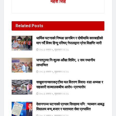
महेश सिंह
Related
Posts
धार्मिक घटनाको निष्पक्ष छानबिन र दोषीमाथि कारबाहीको
माग गर्दै विश्व हिन्दू परिषद् नेपालद्वारा प्रेस विज्ञप्ति जारी
२०८३ असार ५, शुक्रबार २२:२८
जगतपुरमा निःशुल्क आँखा शिविर, २ सय स्थानीय
लाभान्वित
२०८३ असार ५, शुक्रबार २२:२८
सखुवानान्कारकट्टीमा मल वितरण विवादः वडा अध्यक्ष र
सहकारी सञ्चालकबीच आरोप–प्रत्यारोप
२०८३ असार ५, शुक्रबार २२:२८
देवानगञ्ज घटनाको प्रभाव सिरहामा पनि : प्याब्सन आबद्ध
विद्यालय बन्द,बजार र यातायात सेवा प्रभावित
२०८३ असार ५, शुक्रबार २२:२८