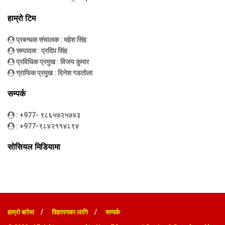
हाम्रो टिम
प्रबन्धक संचालक
: महेश सिंह
सम्पादक
: प्रदिप सिंह
प्रविधिक प्रमुख
: विजय कुमार
ग्राफिक प्रमुख
: दिनेश गडतोला
सम्पर्क
: +977- ९८६५७२५७४३
: +977-९८४२११४८९४
सोसियल मिडियामा
हाम्रो बारेमा
विज्ञापनका लागि
सम्पर्क