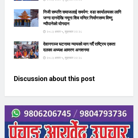
निजी सम्पत्ति समाजलाई समर्पण: वडा कार्यालयका लागि
जग्गा दानदेखि नमूना शिव मन्दिर निर्माणसम्म विष्णु
न्यौपानेको योगदान
२०८३ असार ५, शुक्रबार २२:२८
देवानगञ्ज घटनामा न्यायको माग गर्दै राष्ट्रिय एकता
दलका अध्यक्ष आमरण अनशनमा
२०८३ असार ५, शुक्रबार २२:२८
Discussion about this post