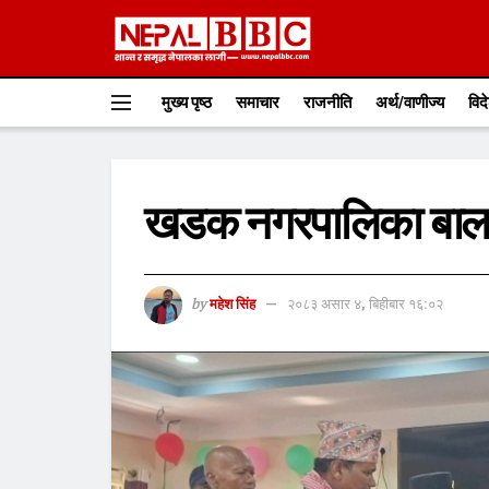
मुख्य पृष्ठ
समाचार
राजनीति
अर्थ/वाणीज्य
विद
खडक नगरपालिका बाल श
by
महेश सिंह
२०८३ असार ४, बिहीबार १६:०२