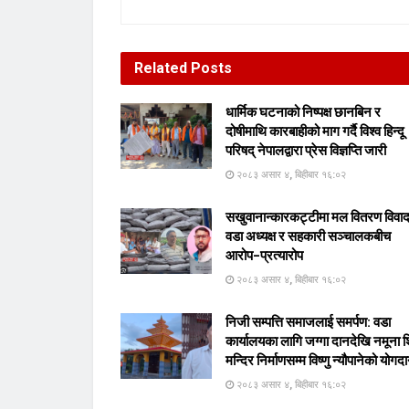
Related
Posts
धार्मिक घटनाको निष्पक्ष छानबिन र
दोषीमाथि कारबाहीको माग गर्दै विश्व हिन्दू
परिषद् नेपालद्वारा प्रेस विज्ञप्ति जारी
२०८३ असार ४, बिहीबार १६:०२
सखुवानान्कारकट्टीमा मल वितरण विवा
वडा अध्यक्ष र सहकारी सञ्चालकबीच
आरोप–प्रत्यारोप
२०८३ असार ४, बिहीबार १६:०२
निजी सम्पत्ति समाजलाई समर्पण: वडा
कार्यालयका लागि जग्गा दानदेखि नमूना 
मन्दिर निर्माणसम्म विष्णु न्यौपानेको योगद
२०८३ असार ४, बिहीबार १६:०२