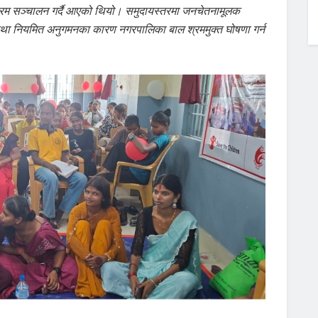
यक्रम सञ्चालन गर्दै आएको थियो। समुदायस्तरमा जनचेतनामूलक
न तथा नियमित अनुगमनका कारण नगरपालिका बाल श्रममुक्त घोषणा गर्न