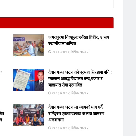
जगतपुरमा निःशुल्क आँखा शिविर, २ सय
स्थानीय लाभान्वित
२०८३ असार ४, बिहीबार १६:०२
दः
देवानगञ्ज घटनाको प्रभाव सिरहामा पनि :
प्याब्सन आबद्ध विद्यालय बन्द,बजार र
यातायात सेवा प्रभावित
२०८३ असार ४, बिहीबार १६:०२
देवानगञ्ज घटनामा न्यायको माग गर्दै
शिव
राष्ट्रिय एकता दलका अध्यक्ष आमरण
ान
अनशनमा
२०८३ असार ४, बिहीबार १६:०२