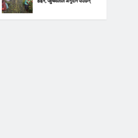
होइन, पहुँचवालाले अनुदान पाउँछन्’