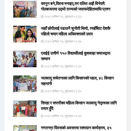
कानुन बने,दिवस मनाइए,तर दलित अझै विभेदमै:
गोलबजारमा उठ्यो राज्यको जवाफदेहितामाथि प्रश्न
२०७९ आश्विन १४, शुक्रबार ०२:३७
जहाँ छोरीलाई पढाउनै चुनौती थियो, त्यहीँबाट देशकै
पहिलो चमार महिला अधिवक्ताको उदय
२०७९ आश्विन १४, शुक्रबार ०२:३७
एसईई उत्तीर्ण १५० विद्यार्थीलाई कुशवाहा समाजद्वारा
सम्मान
२०७९ आश्विन १४, शुक्रबार ०२:३७
जलवायु सचेतनाका लागि किसानको पहल, ४८ किसान
सहभागी
२०७९ आश्विन १४, शुक्रबार ०२:३७
सिरहा र सप्तरीका महिला किसान जलवायु नेतृत्वका लागि
तयार हुँदै
२०७९ आश्विन १४, शुक्रबार ०२:३७
गणतन्त्र दिवसको अवसरमा रक्तदान कार्यक्रम, ३५