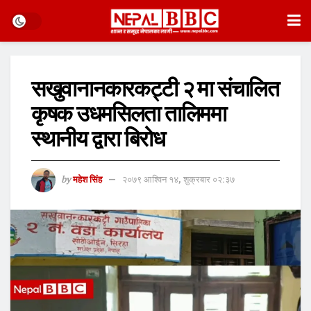
सखुवानानकारकट्टी २ मा संचालित
कृषक उधमसिलता तालिममा
स्थानीय द्वारा बिरोध
by
महेश सिंह
२०७९ आश्विन १४, शुक्रबार ०२:३७