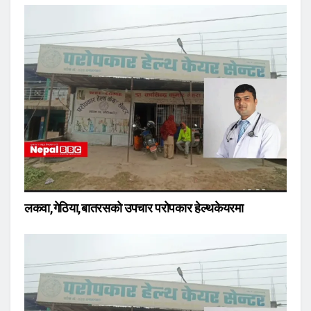
लकवा,गेठिया,बातरसको उपचार परोपकार हेल्थकेयरमा