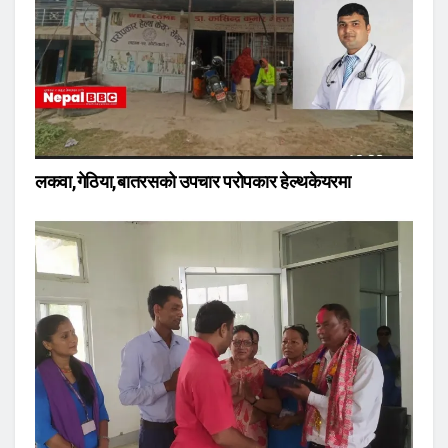
लकवा,गेठिया,बातरसको उपचार परोपकार हेल्थकेयरमा