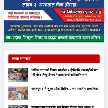
ताजा समाचार
धार्मिक घटनाको निष्पक्ष छानबिन र दोषीमाथि कारबाहीको माग
गर्दै विश्व हिन्दू परिषद् नेपालद्वारा प्रेस विज्ञप्ति जारी
जगतपुरमा निःशुल्क आँखा शिविर, २ सय स्थानीय लाभान्वित
सखुवानान्कारकट्टीमा मल वितरण विवादः वडा अध्यक्ष र