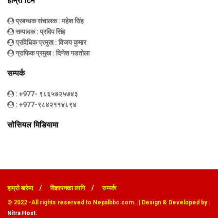
हाम्रो टिम
प्रबन्धक संचालक
: महेश सिंह
सम्पादक
: प्रदिप सिंह
प्रविधिक प्रमुख
: विजय कुमार
ग्राफिक प्रमुख
: दिनेश गडतोला
सम्पर्क
: +977- ९८६५७२५७४३
: +977-९८४२११४८९४
सोसियल मिडियामा
हाम्रो बारेमा
विज्ञापनका लागि
सम्पर्क
© 2022
-All rights reserved to Nepalbbc.com. || Design & Developed by .
Nitra Host
.