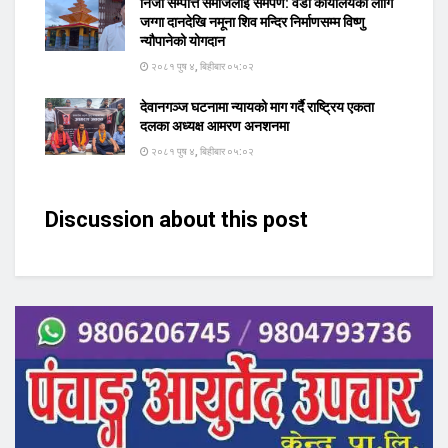
निजी सम्पत्ति समाजलाई समर्पण: वडा कार्यालयका लागि
जग्गा दानदेखि नमूना शिव मन्दिर निर्माणसम्म विष्णु
न्यौपानेको योगदान
२०८१ पुष ४, बिहीबार ०५:०२
देवानगञ्ज घटनामा न्यायको माग गर्दै राष्ट्रिय एकता
दलका अध्यक्ष आमरण अनशनमा
२०८१ पुष ४, बिहीबार ०५:०२
Discussion about this post