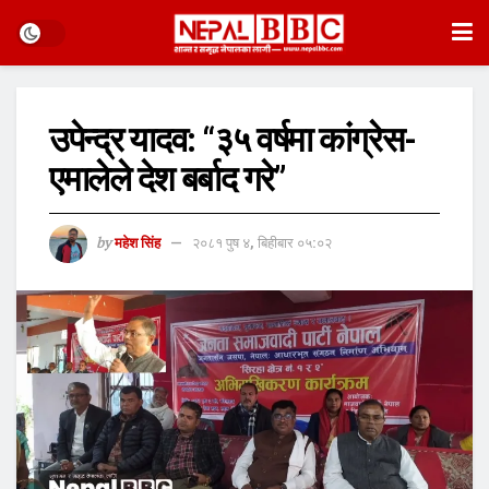
उपेन्द्र यादव: “३५ वर्षमा कांग्रेस-
एमालेले देश बर्बाद गरे”
by
महेश सिंह
२०८१ पुष ४, बिहीबार ०५:०२