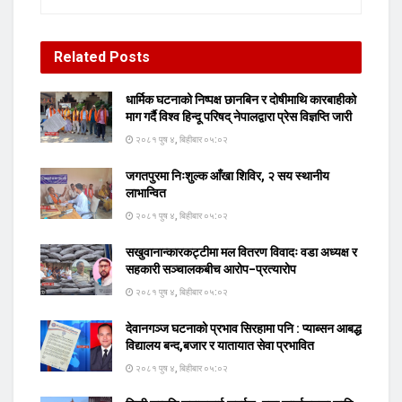
Related
Posts
धार्मिक घटनाको निष्पक्ष छानबिन र दोषीमाथि कारबाहीको
माग गर्दै विश्व हिन्दू परिषद् नेपालद्वारा प्रेस विज्ञप्ति जारी
२०८१ पुष ४, बिहीबार ०५:०२
जगतपुरमा निःशुल्क आँखा शिविर, २ सय स्थानीय
लाभान्वित
२०८१ पुष ४, बिहीबार ०५:०२
सखुवानान्कारकट्टीमा मल वितरण विवादः वडा अध्यक्ष र
सहकारी सञ्चालकबीच आरोप–प्रत्यारोप
२०८१ पुष ४, बिहीबार ०५:०२
देवानगञ्ज घटनाको प्रभाव सिरहामा पनि : प्याब्सन आबद्ध
विद्यालय बन्द,बजार र यातायात सेवा प्रभावित
२०८१ पुष ४, बिहीबार ०५:०२