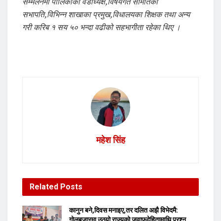
सम्मेलनमा पालिकाका वडाध्यक्ष,विषयगत समितिका
सभापति,विभिन्न शाखाका प्रमुख,विधालयका शिक्षक तथा अन्य
गरी करिब १ सय ५० भन्दा वढीको सहभागीता रहेका थिए ।
महेश सिंह
Related
Posts
कानुन बने,दिवस मनाइए,तर दलित अझै विभेदमै:
गोलबजारमा उठ्यो राज्यको जवाफदेहितामाथि प्रश्न