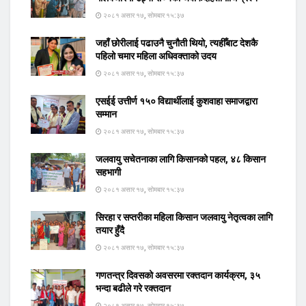
२०८१ असार १७, सोमबार १५:३७
जहाँ छोरीलाई पढाउनै चुनौती थियो, त्यहीँबाट देशकै
पहिलो चमार महिला अधिवक्ताको उदय
२०८१ असार १७, सोमबार १५:३७
एसईई उत्तीर्ण १५० विद्यार्थीलाई कुशवाहा समाजद्वारा
सम्मान
२०८१ असार १७, सोमबार १५:३७
जलवायु सचेतनाका लागि किसानको पहल, ४८ किसान
सहभागी
२०८१ असार १७, सोमबार १५:३७
सिरहा र सप्तरीका महिला किसान जलवायु नेतृत्वका लागि
तयार हुँदै
२०८१ असार १७, सोमबार १५:३७
गणतन्त्र दिवसको अवसरमा रक्तदान कार्यक्रम, ३५
भन्दा बढीले गरे रक्तदान
२०८१ असार १७, सोमबार १५:३७