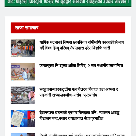
ताजा समाचार
धार्मिक घटनाको निष्पक्ष छानबिन र दोषीमाथि कारबाहीको माग
गर्दै विश्व हिन्दू परिषद् नेपालद्वारा प्रेस विज्ञप्ति जारी
जगतपुरमा निःशुल्क आँखा शिविर, २ सय स्थानीय लाभान्वित
सखुवानान्कारकट्टीमा मल वितरण विवादः वडा अध्यक्ष र
सहकारी सञ्चालकबीच आरोप–प्रत्यारोप
देवानगञ्ज घटनाको प्रभाव सिरहामा पनि : प्याब्सन आबद्ध
विद्यालय बन्द,बजार र यातायात सेवा प्रभावित
निजी सम्पत्ति समाजलाई समर्पण: वडा कार्यालयका लागि जग्गा