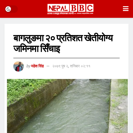
बागलुङमा २० प्रतिशत खेतीयोग्य
जमिनमा सिँचाइ
by
महेश सिंह
२०७९ पुष २, शनिबार ०२:११