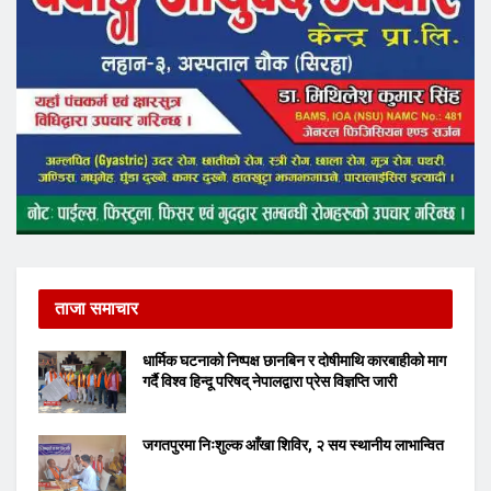
ताजा समाचार
धार्मिक घटनाको निष्पक्ष छानबिन र दोषीमाथि कारबाहीको माग
गर्दै विश्व हिन्दू परिषद् नेपालद्वारा प्रेस विज्ञप्ति जारी
जगतपुरमा निःशुल्क आँखा शिविर, २ सय स्थानीय लाभान्वित