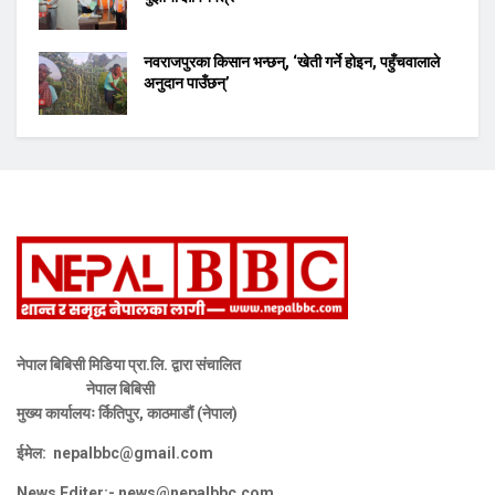
नवराजपुरका किसान भन्छन्, ‘खेती गर्ने होइन, पहुँचवालाले
अनुदान पाउँछन्’
नेपाल बिबिसी मिडिया प्रा.लि. द्वारा संचालित
नेपाल बिबिसी
मुख्य कार्यालयः र्कितिपुर, काठमाडौं (नेपाल)
ईमेल:
nepalbbc@gmail.com
News Editer:-
news@nepalbbc.com