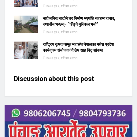
२०७९ पुष २, शनिबार ०२:११
सार्वजनिक बाटोमै घर निर्माण भएपछि नहरामा तनाव,
स्थानीय भन्छन्– “हिँड्नै मुस्किल भयो”
२०७९ पुष २, शनिबार ०२:११
राष्ट्रिय कृषक समूह महासंघ नेपालका मधेश प्रदेश
कार्यक्रम संयोजक दिलिप साह पितृ शोकमा
२०७९ पुष २, शनिबार ०२:११
Discussion about this post