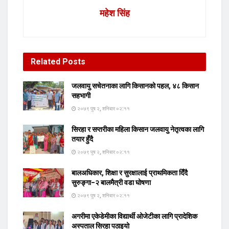
महेश सिंह
Related
Posts
जलवायु सचेतनाका लागि किसानको पहल, ४८ किसान
सहभागी
२०७९ पुष २, शनिबार ०२:११
सिरहा र सप्तरीका महिला किसान जलवायु नेतृत्वका लागि
तयार हुँदै
२०७९ पुष २, शनिबार ०२:११
बालअधिकार, शिक्षा र सुरक्षालाई प्राथमिकता दिँदै
सुरुङ्गा–२ बालमैत्री वडा घोषणा
२०७९ पुष २, शनिबार ०२:११
अगरीमा एकेडेमीका विद्यार्थी ओजेटीका लागि प्रादेशिक
अस्पताल सिरहा पठाइयो