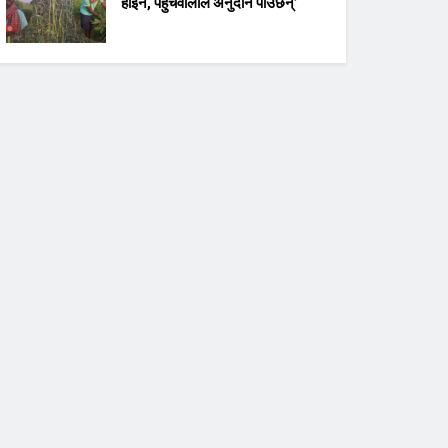
होइन, पहुँचवालाले अनुदान पाउँछन्’