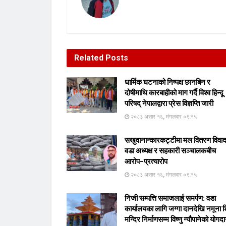
Related
Posts
धार्मिक घटनाको निष्पक्ष छानबिन र
दोषीमाथि कारबाहीको माग गर्दै विश्व हिन्दू
परिषद् नेपालद्वारा प्रेस विज्ञप्ति जारी
२०८३ असार १६, मंगलवार ०९:१५
सखुवानान्कारकट्टीमा मल वितरण विवा
वडा अध्यक्ष र सहकारी सञ्चालकबीच
आरोप–प्रत्यारोप
२०८३ असार १६, मंगलवार ०९:१५
निजी सम्पत्ति समाजलाई समर्पण: वडा
कार्यालयका लागि जग्गा दानदेखि नमूना 
मन्दिर निर्माणसम्म विष्णु न्यौपानेको योगद