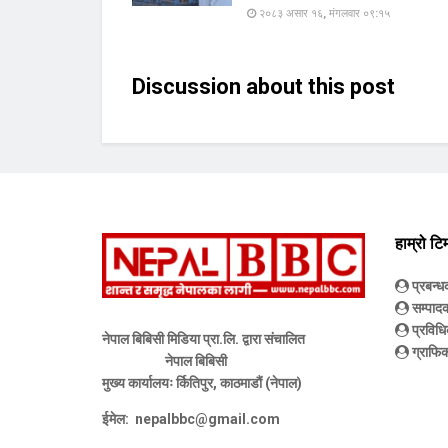
२०८३ असार १६, मंगलवार ०९:१५
Discussion about this post
हाम्रो टि
प्रबन्
सम्पाद
प्रविधि
नेपाल बिबिसी मिडिया प्रा.लि. द्वारा संचालित
ग्राफिक
नेपाल बिबिसी
मुख्य कार्यालयः र्कितिपुर, काठमाडौं (नेपाल)
ईमेल:
nepalbbc@gmail.com