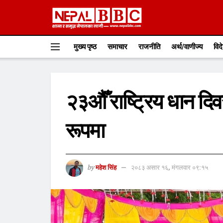
मुख्य पृष्ठ
समाचार
राजनीति
अर्थ/वाणीज्य
विद
२३औँ राष्ट्रिय धान दिव
रूपमा
by
महेश सिंह
२०८३ असार १६, मंगलवार ०९:१५