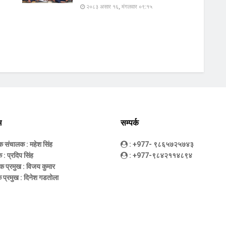
२०८३ असार १६, मंगलवार ०९:१५
म
सम्पर्क
धक संचालक
: महेश सिंह
: +977- ९८६५७२५७४३
क
: प्रदिप सिंह
: +977-९८४२११४८९४
क प्रमुख
: विजय कुमार
 प्रमुख
: दिनेश गडतोला