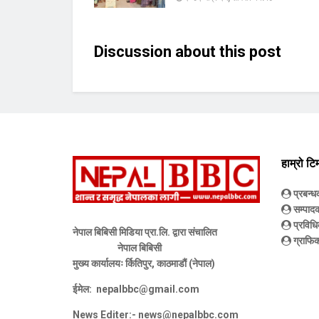
Discussion about this post
हाम्रो टि
प्रबन्
सम्पाद
प्रविधि
नेपाल बिबिसी मिडिया प्रा.लि. द्वारा संचालित
ग्राफिक
नेपाल बिबिसी
मुख्य कार्यालयः र्कितिपुर, काठमाडौं (नेपाल)
ईमेल:
nepalbbc@gmail.com
News Editer:-
news@nepalbbc.com