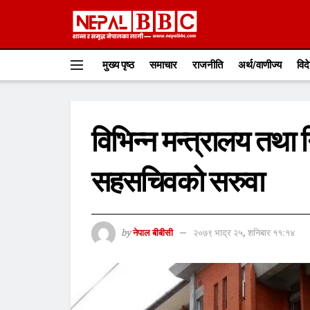
मुख्य पृष्ठ
समाचार
राजनीति
अर्थ/वाणीज्य
विद
विभिन्न मन्त्रालय तथा
सहसचिवको सरुवा
by
नेपाल बीबीसी
२०७९ भाद्र २५, शनिबार ११:१४