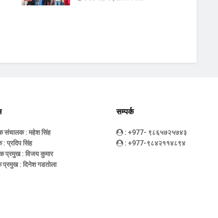
म
सम्पर्क
धक संचालक
: महेश सिंह
: +977- ९८६५७२५७४३
क
: प्रदिप सिंह
: +977-९८४२११४८९४
क प्रमुख
: विजय कुमार
 प्रमुख
: दिनेश गडतोला