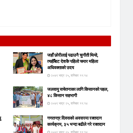
जहाँ छोरीलाई पढाउनै चुनौती थियो,
त्यहीँबाट देशकै पहिलो चमार महिला
अधिवक्ताको उदय
२०७९ भाद्र २५, शनिबार ११:१४
जलवायु सचेतनाका लागि किसानको पहल,
४८ किसान सहभागी
२०७९ भाद्र २५, शनिबार ११:१४
ु
गणतन्त्र दिवसको अवसरमा रक्तदान
कार्यक्रम, ३५ भन्दा बढीले गरे रक्तदान
२०७९ भाद्र २५, शनिबार ११:१४