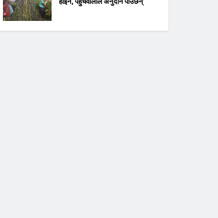
होइन, पहुँचवालाले अनुदान पाउँछन्’