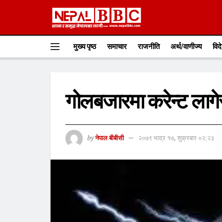
मुख्य पृष्ठ
समाचार
राजनीति
अर्थ/वाणीज्य
विद
गोलबजारमा करेन्ट लागेर 
by
नेपाल बीबीसी
२०७९ भाद्र १७, शुक्रबार ०२:२३