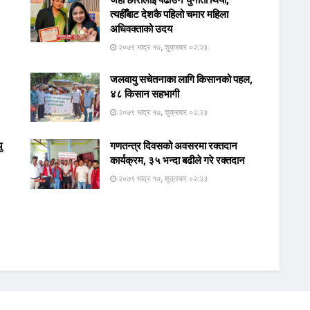
त्यहीँबाट देशकै पहिलो चमार महिला
अधिवक्ताको उदय
२०७९ भाद्र १७, शुक्रबार ०२:२३
जलवायु सचेतनाका लागि किसानको पहल,
४८ किसान सहभागी
२०७९ भाद्र १७, शुक्रबार ०२:२३
ु
गणतन्त्र दिवसको अवसरमा रक्तदान
कार्यक्रम, ३५ भन्दा बढीले गरे रक्तदान
२०७९ भाद्र १७, शुक्रबार ०२:२३