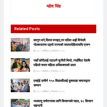
महेश सिंह
Related
Posts
कानुन बने,दिवस मनाइए,तर दलित अझै विभेदमै:
गोलबजारमा उठ्यो राज्यको जवाफदेहितामाथि प्रश्न
२०८१ कार्तिक ६, मंगलवार ०९:२०
जहाँ छोरीलाई पढाउनै चुनौती थियो, त्यहीँबाट देशकै
पहिलो चमार महिला अधिवक्ताको उदय
२०८१ कार्तिक ६, मंगलवार ०९:२०
एसईई उत्तीर्ण १५० विद्यार्थीलाई कुशवाहा समाजद्वारा
सम्मान
२०८१ कार्तिक ६, मंगलवार ०९:२०
जलवायु सचेतनाका लागि किसानको पहल, ४८ किसान
सहभागी