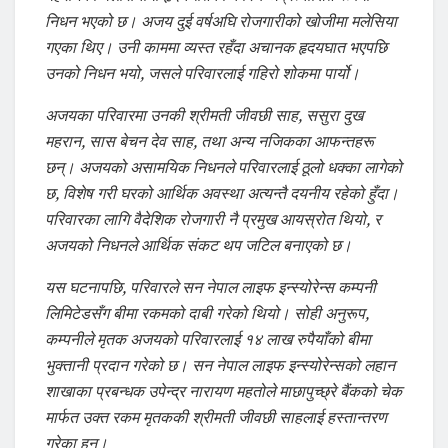
निधन भएको छ। अजय दुई वर्षअघि रोजगारीको खोजीमा मलेसिया
गएका थिए। उनी काममा व्यस्त रहँदा अचानक हृदयघात भएपछि
उनको निधन भयो, जसले परिवारलाई गहिरो शोकमा पार्यो।
अजयका परिवारमा उनकी श्रीमती जीवछी साह, ससुरा दुख
महरान, सास बेचन देव साह, तथा अन्य नजिकका आफन्तहरू
छन्। अजयको असामयिक निधनले परिवारलाई ठूलो धक्का लागेको
छ, विशेष गरी घरको आर्थिक अवस्था अत्यन्तै दयनीय रहेको हुँदा।
परिवारका लागि वैदेशिक रोजगारी नै प्रमुख आयस्रोत थियो, र
अजयको निधनले आर्थिक संकट थप जटिल बनाएको छ।
यस घटनापछि, परिवारले सन नेपाल लाइफ इन्स्योरेन्स कम्पनी
लिमिटेडसँग बीमा रकमको दाबी गरेको थियो। सोही अनुरूप,
कम्पनीले मृतक अजयको परिवारलाई १४ लाख रुपैयाँको बीमा
भुक्तानी प्रदान गरेको छ। सन नेपाल लाइफ इन्स्योरेन्सको लहान
शाखाका प्रबन्धक उपेन्द्र नारायण महतोले माछापुच्छ्रे बैंकको चेक
मार्फत उक्त रकम मृतककी श्रीमती जीवछी साहलाई हस्तान्तरण
गरेका हुन्।