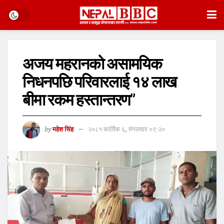
अजय महरानको असामयिक
निधनपछि परिवारलाई १४ लाख
बीमा रकम हस्तान्तरण”
by
महेश सिंह
२०८१ कार्तिक ६, मंगलवार ०९:२०