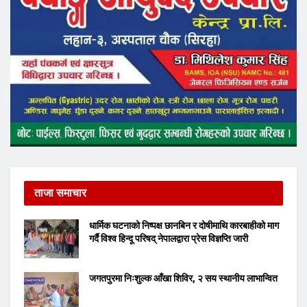
ताजा समाचार
धार्मिक घटनाको निष्पक्ष छानबिन र दोषीमाथि कारबाहीको माग
गर्दै विश्व हिन्दू परिषद् नेपालद्वारा प्रेस विज्ञप्ति जारी
जगतपुरमा निःशुल्क आँखा शिविर, २ सय स्थानीय लाभान्वित