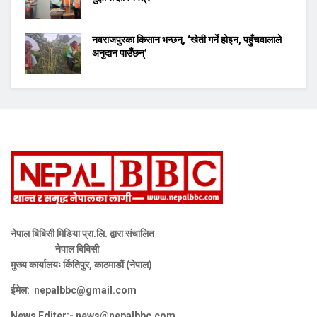
नवराजपुरका किसान भन्छन्, ‘खेती गर्ने होइन, पहुँचवालाले
अनुदान पाउँछन्’
नेपाल बिबिसी मिडिया प्रा.लि. द्वारा संचालित
नेपाल बिबिसी
मुख्य कार्यालयः र्कितिपुर, काठमाडौं (नेपाल)
ईमेल:
nepalbbc@gmail.com
News Editer:-
news@nepalbbc.com