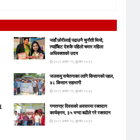
जहाँ छोरीलाई पढाउनै चुनौती थियो,
त्यहीँबाट देशकै पहिलो चमार महिला
अधिवक्ताको उदय
२०८१ असार १२, बुधबार ०५:३२
जलवायु सचेतनाका लागि किसानको पहल,
४८ किसान सहभागी
२०८१ असार १२, बुधबार ०५:३२
ु
गणतन्त्र दिवसको अवसरमा रक्तदान
कार्यक्रम, ३५ भन्दा बढीले गरे रक्तदान
२०८१ असार १२, बुधबार ०५:३२