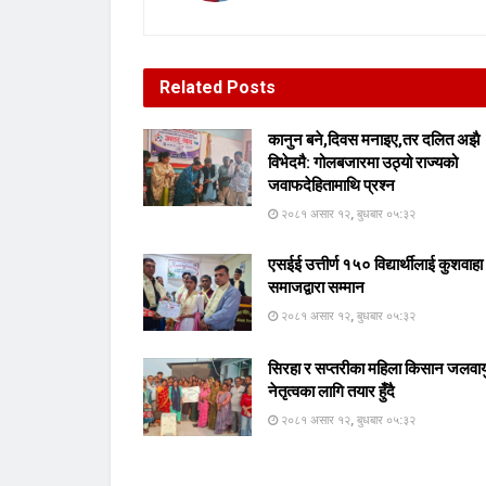
Related
Posts
कानुन बने,दिवस मनाइए,तर दलित अझै
विभेदमै: गोलबजारमा उठ्यो राज्यको
जवाफदेहितामाथि प्रश्न
२०८१ असार १२, बुधबार ०५:३२
एसईई उत्तीर्ण १५० विद्यार्थीलाई कुशवाहा
समाजद्वारा सम्मान
२०८१ असार १२, बुधबार ०५:३२
सिरहा र सप्तरीका महिला किसान जलवाय
नेतृत्वका लागि तयार हुँदै
२०८१ असार १२, बुधबार ०५:३२