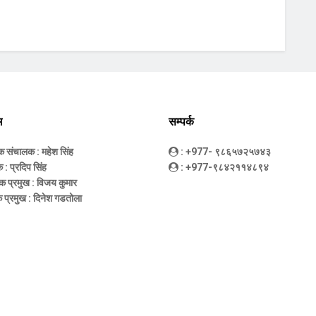
म
सम्पर्क
धक संचालक
: महेश सिंह
: +977- ९८६५७२५७४३
क
: प्रदिप सिंह
: +977-९८४२११४८९४
क प्रमुख
: विजय कुमार
 प्रमुख
: दिनेश गडतोला