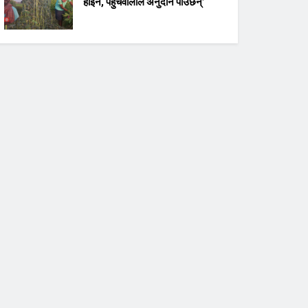
होइन, पहुँचवालाले अनुदान पाउँछन्’