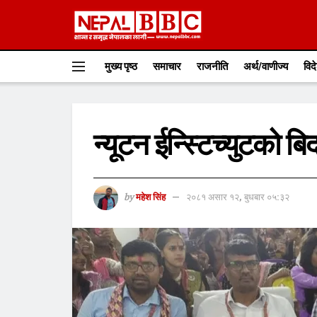
मुख्य पृष्ठ
समाचार
राजनीति
अर्थ/वाणीज्य
विद
न्यूटन ईन्स्टिच्युटको बि
by
महेश सिंह
२०८१ असार १२, बुधबार ०५:३२