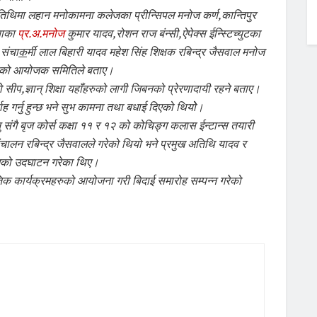
्ट अतिथिमा लहान मनोकामना कलेजका प्रीन्सिपल मनोज कर्ण,कान्तिपुर
याका
प्र.अ.मनोज
कुमार यादव,रोशन राज बंन्सी,ऐपेक्स ईन्स्टिच्युटका
,संचा
क
र्मी लाल बिहारी यादव महेश सिंह शिक्षक रबिन्द्र जैसवाल मनोज
हेको आयोजक समितिले बताए।
 सीप,ज्ञान् शिक्षा यहाँहरुको लागी जिबनको प्रेरणादायी रहने बताए।
ह गर्नु हुन्छ भने सुभ कामना तथा बधाई दिएको थियोे।
काउनु संगै बृज कोर्स कक्षा ११ र १२ को कोचिङ्ग कलास ईन्टान्स तयारी
ालन रबिन्द्र जैसवालले गरेको थियो भने प्रमुख अतिथि यादव र
्रमको उदघाटन गरेका थिए।
्कृतिक कार्यक्रमहरुको आयोजना गरी बिदाई समारोह सम्पन्न गरेको