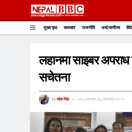
मुख्य पृष्ठ
समाचार
राजनीति
अर्थ/वाणीज्य
विद
लहानमा साइबर अपराध 
सचेतना
by
महेश सिंह
२०८० फाल्गुन २२, मंगलवार ०१:०९