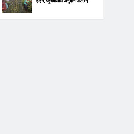
होइन, पहुँचवालाले अनुदान पाउँछन्’