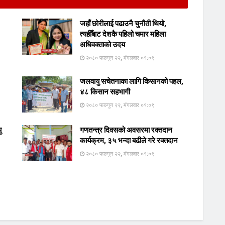
जहाँ छोरीलाई पढाउनै चुनौती थियो,
त्यहीँबाट देशकै पहिलो चमार महिला
अधिवक्ताको उदय
२०८० फाल्गुन २२, मंगलवार ०१:०९
जलवायु सचेतनाका लागि किसानको पहल,
४८ किसान सहभागी
२०८० फाल्गुन २२, मंगलवार ०१:०९
ु
गणतन्त्र दिवसको अवसरमा रक्तदान
कार्यक्रम, ३५ भन्दा बढीले गरे रक्तदान
२०८० फाल्गुन २२, मंगलवार ०१:०९