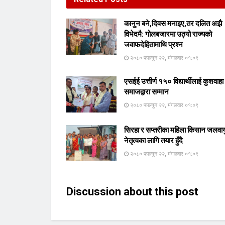
कानुन बने,दिवस मनाइए,तर दलित अझै
विभेदमै: गोलबजारमा उठ्यो राज्यको
जवाफदेहितामाथि प्रश्न
२०८० फाल्गुन २२, मंगलवार ०१:०९
एसईई उत्तीर्ण १५० विद्यार्थीलाई कुशवाहा
समाजद्वारा सम्मान
२०८० फाल्गुन २२, मंगलवार ०१:०९
सिरहा र सप्तरीका महिला किसान जलवाय
नेतृत्वका लागि तयार हुँदै
२०८० फाल्गुन २२, मंगलवार ०१:०९
Discussion about this post