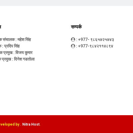
म
सम्पर्क
धक संचालक
: महेश सिंह
: +977- ९८६५७२५७४३
क
: प्रदिप सिंह
: +977-९८४२११४८९४
क प्रमुख
: विजय कुमार
 प्रमुख
: दिनेश गडतोला
eveloped by .
Nitra Host
.