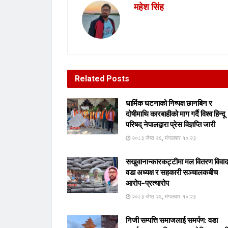
महेश सिंह
Related
Posts
धार्मिक घटनाको निष्पक्ष छानबिन र
दोषीमाथि कारबाहीको माग गर्दै विश्व हिन्दू
परिषद् नेपालद्वारा प्रेस विज्ञप्ति जारी
२०८३ जेष्ठ २६, मंगलवार १०:२३
सखुवानान्कारकट्टीमा मल वितरण विवा
वडा अध्यक्ष र सहकारी सञ्चालकबीच
आरोप–प्रत्यारोप
२०८३ जेष्ठ २६, मंगलवार १०:२३
निजी सम्पत्ति समाजलाई समर्पण: वडा