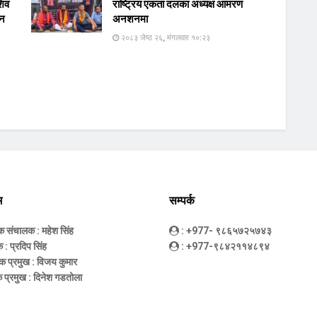
शिव
राष्ट्रिय एकता दलका अध्यक्ष आमरण
ान
अनशनमा
२०८३ जेष्ठ २६, मंगलवार १०:२३
म
सम्पर्क
धक संचालक
: महेश सिंह
: +977- ९८६५७२५७४३
क
: प्रदिप सिंह
: +977-९८४२११४८९४
क प्रमुख
: विजय कुमार
 प्रमुख
: दिनेश गडतोला