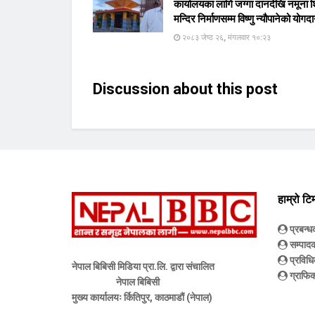
कार्यालयका लागि जग्गा दानदेखि नमूना 
मन्दिर निर्माणसम्म विष्णु न्यौपानेको योगद
२०८३ जेष्ठ २६, मंगलवार १०:२३
Discussion about this post
हाम्रो टि
प्रबन्
सम्पाद
प्रविधि
नेपाल बिबिसी मिडिया प्रा.लि. द्वारा संचालित
ग्राफिक
नेपाल बिबिसी
मुख्य कार्यालयः र्कितिपुर, काठमाडौं (नेपाल)