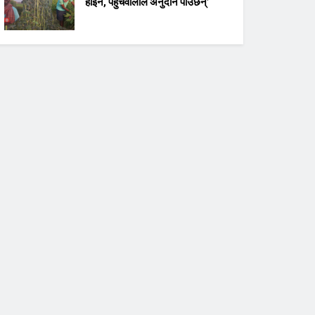
होइन, पहुँचवालाले अनुदान पाउँछन्’