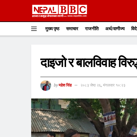
मुख्य पृष्ठ
समाचार
राजनीति
अर्थ/वाणीज्य
विद
दाइजो र बालविवाह विर
by
महेश सिंह
२०८३ जेष्ठ २६, मंगलवार १०:२३