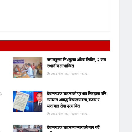
जगतपुरमा निःशुल्क आँखा शिविर, २ सय
स्थानीय लाभान्वित
२०८३ जेष्ठ २६, मंगलवार १०:२३
दः
देवानगञ्ज घटनाको प्रभाव सिरहामा पनि :
प्याब्सन आबद्ध विद्यालय बन्द,बजार र
यातायात सेवा प्रभावित
२०८३ जेष्ठ २६, मंगलवार १०:२३
देवानगञ्ज घटनामा न्यायको माग गर्दै