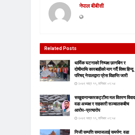
नेपाल बीबीसी
Related
Posts
धार्मिक घटनाको निष्पक्ष छानबिन र
दोषीमाथि कारबाहीको माग गर्दै विश्व हिन्दू
परिषद् नेपालद्वारा प्रेस विज्ञप्ति जारी
२०७९ भाद्र ११, शनिबार ०९:५४
सखुवानान्कारकट्टीमा मल वितरण विवा
वडा अध्यक्ष र सहकारी सञ्चालकबीच
आरोप–प्रत्यारोप
२०७९ भाद्र ११, शनिबार ०९:५४
निजी सम्पत्ति समाजलाई समर्पण: वडा