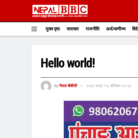
मुख्य पृष्ठ
समाचार
राजनीति
अर्थ/वाणीज्य
विद
Hello world!
by
नेपाल बीबीसी
२०७९ भाद्र ११, शनिबार ०९:५४