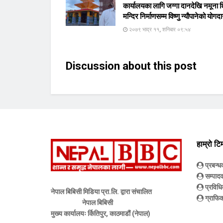
कार्यालयका लागि जग्गा दानदेखि नमूना 
मन्दिर निर्माणसम्म विष्णु न्यौपानेको योगद
२०७९ भाद्र ११, शनिबार ०९:५४
Discussion about this post
हाम्रो टि
प्रबन्
सम्पाद
प्रविधि
नेपाल बिबिसी मिडिया प्रा.लि. द्वारा संचालित
ग्राफिक
नेपाल बिबिसी
मुख्य कार्यालयः र्कितिपुर, काठमाडौं (नेपाल)