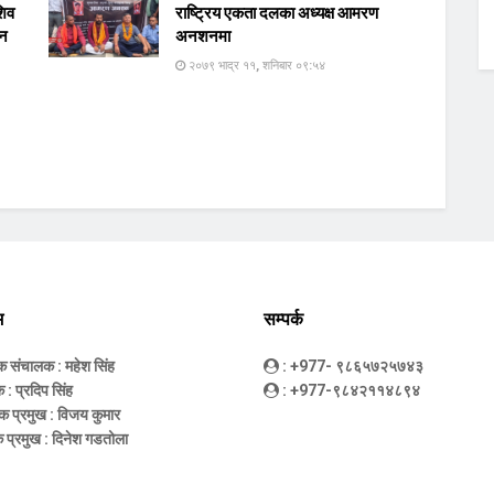
शिव
राष्ट्रिय एकता दलका अध्यक्ष आमरण
ान
अनशनमा
२०७९ भाद्र ११, शनिबार ०९:५४
म
सम्पर्क
धक संचालक
: महेश सिंह
: +977- ९८६५७२५७४३
क
: प्रदिप सिंह
: +977-९८४२११४८९४
क प्रमुख
: विजय कुमार
 प्रमुख
: दिनेश गडतोला