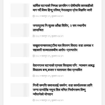
धार्मिक घटनाको निष्पक्ष छानबिन र दोषीमाथि कारबाहीको
माग गर्दै विश्व हिन्दू परिषद् नेपालद्वारा प्रेस विज्ञप्ति जारी
२०८१ फाल्गुन २१, बुधबार ०७:४१
जगतपुरमा निःशुल्क आँखा शिविर, २ सय स्थानीय
लाभान्वित
२०८१ फाल्गुन २१, बुधबार ०७:४१
सखुवानान्कारकट्टीमा मल वितरण विवादः वडा अध्यक्ष र
सहकारी सञ्चालकबीच आरोप–प्रत्यारोप
२०८१ फाल्गुन २१, बुधबार ०७:४१
देवानगञ्ज घटनाको प्रभाव सिरहामा पनि : प्याब्सन आबद्ध
विद्यालय बन्द,बजार र यातायात सेवा प्रभावित
२०८१ फाल्गुन २१, बुधबार ०७:४१
निजी सम्पत्ति समाजलाई समर्पण: वडा कार्यालयका लागि
जग्गा दानदेखि नमूना शिव मन्दिर निर्माणसम्म विष्णु
न्यौपानेको योगदान
२०८१ फाल्गुन २१, बुधबार ०७:४१