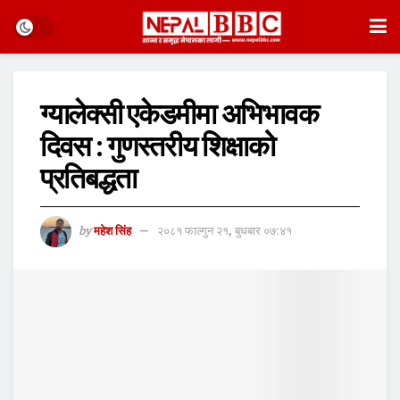
ग्यालेक्सी एकेडमीमा अभिभावक
दिवस : गुणस्तरीय शिक्षाको
प्रतिबद्धता
by
महेश सिंह
२०८१ फाल्गुन २१, बुधबार ०७:४१