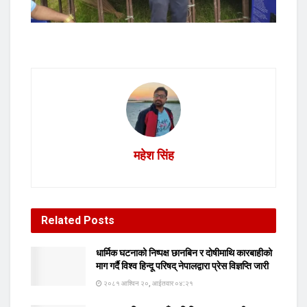
महेश सिंह
Related
Posts
धार्मिक घटनाको निष्पक्ष छानबिन र दोषीमाथि कारबाहीको
माग गर्दै विश्व हिन्दू परिषद् नेपालद्वारा प्रेस विज्ञप्ति जारी
२०८१ आश्विन २०, आईतवार ०४:२१