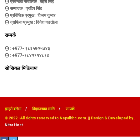
प्रबन्धक संचालक
: महेश सिंह
सम्पादक
: प्रदिप सिंह
प्रविधिक प्रमुख
: विजय कुमार
ग्राफिक प्रमुख
: दिनेश गडतोला
सम्पर्क
: +977- ९८६५७२५७४३
: +977-९८४२११४८९४
सोसियल मिडियामा
हाम्रो बारेमा
विज्ञापनका लागि
सम्पर्क
© 2022
-All rights reserved to Nepalbbc.com. || Design & Developed by .
Nitra Host
.