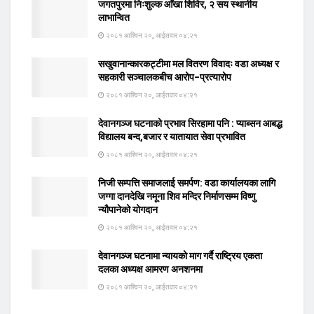
जगतपुरमा निःशुल्क आँखा शिविर, २ सय स्थानीय
लाभान्वित
२०८१ आश्विन २०, आईतवार ०४:२१
सखुवानान्कारकट्टीमा मल वितरण विवादः वडा अध्यक्ष र
सहकारी सञ्चालकबीच आरोप–प्रत्यारोप
२०८१ आश्विन २०, आईतवार ०४:२१
देवानगञ्ज घटनाको प्रभाव सिरहामा पनि : प्याब्सन आबद्ध
विद्यालय बन्द,बजार र यातायात सेवा प्रभावित
२०८१ आश्विन २०, आईतवार ०४:२१
निजी सम्पत्ति समाजलाई समर्पण: वडा कार्यालयका लागि
जग्गा दानदेखि नमूना शिव मन्दिर निर्माणसम्म विष्णु
न्यौपानेको योगदान
२०८१ आश्विन २०, आईतवार ०४:२१
देवानगञ्ज घटनामा न्यायको माग गर्दै राष्ट्रिय एकता
दलका अध्यक्ष आमरण अनशनमा
२०८१ आश्विन २०, आईतवार ०४:२१