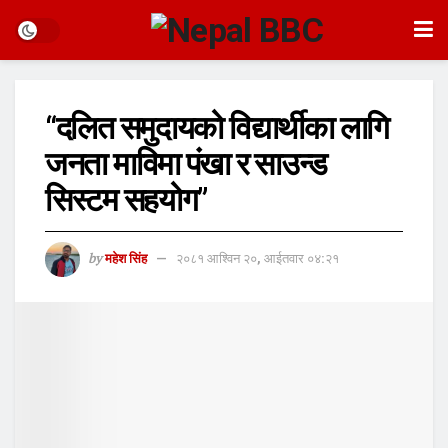
“दलित समुदायको विद्यार्थीका लागि
जनता माविमा पंखा र साउन्ड
सिस्टम सहयोग”
by
महेश सिंह
२०८१ आश्विन २०, आईतवार ०४:२१